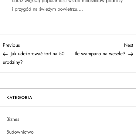
coraz większą popularność wśród miłośników podróży
i przygód na świeżym powietrzu.…
N
Previous
N
Previous
Next
Post
P
Jak udekorować tort na 50
Ile szampana na wesele?
a
urodziny?
w
i
KATEGORIA
g
a
Biznes
c
Budownictwo