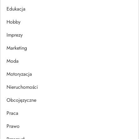
j
Edukacja
Hobby
a
Imprezy
w
Marketing
p
Moda
i
Motoryzacja
s
Nieruchomości
u
Obcojęzyczne
Praca
Prawo