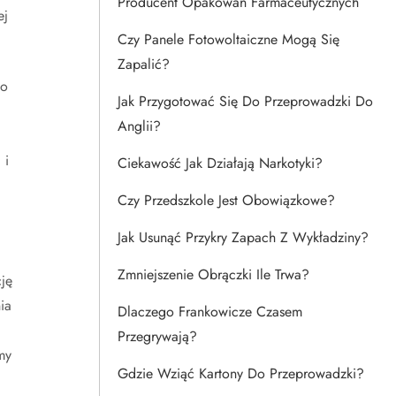
Producent Opakowań Farmaceutycznych
ej
Czy Panele Fotowoltaiczne Mogą Się
Zapalić?
go
Jak Przygotować Się Do Przeprowadzki Do
Anglii?
 i
Ciekawość Jak Działają Narkotyki?
Czy Przedszkole Jest Obowiązkowe?
Jak Usunąć Przykry Zapach Z Wykładziny?
Zmniejszenie Obrączki Ile Trwa?
ję
ia
Dlaczego Frankowicze Czasem
Przegrywają?
my
Gdzie Wziąć Kartony Do Przeprowadzki?