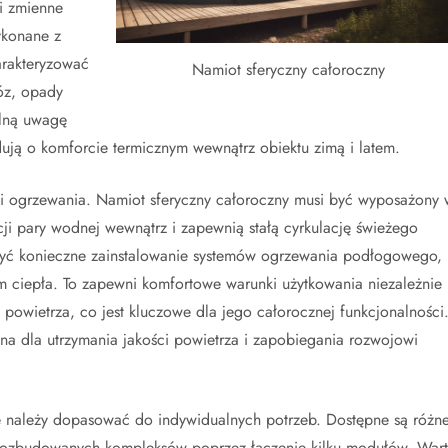
i zmienne
ykonane z
rakteryzować
Namiot sferyczny całoroczny
óz, opady
ólną uwagę
dują o komforcie termicznym wewnątrz obiektu zimą i latem.
ji i ogrzewania. Namiot sferyczny całoroczny musi być wyposażony 
ji pary wodnej wewnątrz i zapewnią stałą cyrkulację świeżego
być konieczne zainstalowanie systemów ogrzewania podłogowego,
em ciepła. To zapewni komfortowe warunki użytkowania niezależnie
 powietrza, co jest kluczowe dla jego całorocznej funkcjonalności
na dla utrzymania jakości powietrza i zapobiegania rozwojowi
óre należy dopasować do indywidualnych potrzeb. Dostępne są różn
a rozbudowanych kompleksów poprzez łączenie kilku modułów. War