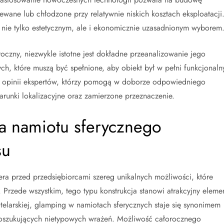
ane lub chłodzone przy relatywnie niskich kosztach eksploatacji
ię nie tylko estetycznym, ale i ekonomicznie uzasadnionym wyborem
oczny, niezwykle istotne jest dokładne przeanalizowanie jego
h, które muszą być spełnione, aby obiekt był w pełni funkcjonaln
ąć opinii ekspertów, którzy pomogą w doborze odpowiedniego
arunki lokalizacyjne oraz zamierzone przeznaczenie.
nia namiotu sferycznego
su
ra przed przedsiębiorcami szereg unikalnych możliwości, które
Przede wszystkim, tego typu konstrukcja stanowi atrakcyjny eleme
otelarskiej, glamping w namiotach sferycznych staje się synonimem
w poszukujących nietypowych wrażeń. Możliwość całorocznego