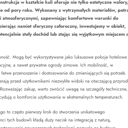
strukcja w kształcie kuli oferuje nie tylko estetyczne walory
ie od pory roku. Wykonany z wytrzymałych materiałów, potra
i atmosferycznymi, zapewniając komfortowe warunki do
erając namiot sferyczny całoroczny, inwestujemy w obiekt,
otencjalnie stały dochód lub stając się wyjątkowym miejscem 
tronność. Mogą być wykorzystywane jako luksusowe pokoje hotelowe
encyjne, a nawet prywatne ogrody zimowe. Ich mobilność, w
atwe przenoszenie i dostosowanie do zmieniających się potrzeb.
erają przed użytkownikami niezwykłe widoki na otaczającą przyrod
 Rozważając zakup, warto zwrócić uwagę na szczegóły techniczne,
decydują o komforcie użytkowania w ekstremalnych temperaturach.
go to często pierwszy krok do stworzenia unikatowego
i tych budowli kładą duży nacisk na integrację z naturą,
 Zastosowanie nowoczesnych technologii pozwala na budowę