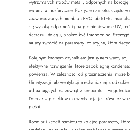
wytrzymałych stopów metali, odpornych na korozję 
warunki atmosferyczne. Pokrycie namiotu, często w
zaawansowanych membran PVC lub ETFE, musi cha
się wysoką odpornością na promieniowanie UV, mr
deszczu i śniegu, a także być trudnopalne. Szczeg
należy zwrócić na parametry izolacyjne, które decy
Kolejnym istotnym czynnikiem jest system wentylac
efektywne rozwiązania, które zapobiegną kondensac
powietrza. W zależności od przeznaczenia, może 
klimatyzacji lub wentylacji mechanicznej z odzyski
od panujących na zewnątrz temperatur i wilgotności
Dobrze zaprojektowana wentylacja jest również waż
pleśni.
Rozmiar i kształt namiotu to kolejne parametry, kt
średnice i wysokości, a także możliwość tworzeni