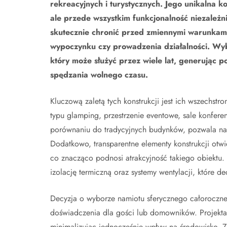
rekreacyjnych i turystycznych. Jego unikalna kon
ale przede wszystkim funkcjonalność niezależn
skutecznie chronić przed zmiennymi warunkam
wypoczynku czy prowadzenia działalności. Wybi
który może służyć przez wiele lat, generując p
spędzania wolnego czasu.
Kluczową zaletą tych konstrukcji jest ich wszechs
typu glamping, przestrzenie eventowe, sale konfer
porównaniu do tradycyjnych budynków, pozwala na ł
Dodatkowo, transparentne elementy konstrukcji otwi
co znacząco podnosi atrakcyjność takiego obiektu.
izolację termiczną oraz systemy wentylacji, które 
Decyzja o wyborze namiotu sferycznego całoroczne
doświadczenia dla gości lub domowników. Projektanc
minimalizując jednocześnie wpływ na środowisko.