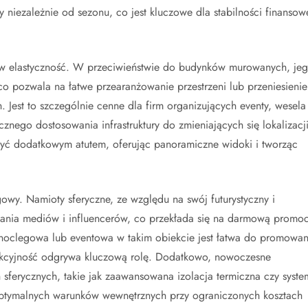
 niezależnie od sezonu, co jest kluczowe dla stabilności finansow
a w elastyczność. W przeciwieństwie do budynków murowanych, je
co pozwala na łatwe przearanżowanie przestrzeni lub przeniesienie
 Jest to szczególnie cenne dla firm organizujących eventy, wesela
nego dostosowania infrastruktury do zmieniających się lokalizacji
być dodatkowym atutem, oferując panoramiczne widoki i tworząc
gowy. Namioty sferyczne, ze względu na swój futurystyczny i
wania mediów i influencerów, co przekłada się na darmową promoc
noclegowa lub eventowa w takim obiekcie jest łatwa do promowan
akcyjność odgrywa kluczową rolę. Dodatkowo, nowoczesne
sferycznych, takie jak zaawansowana izolacja termiczna czy syste
 optymalnych warunków wewnętrznych przy ograniczonych kosztach