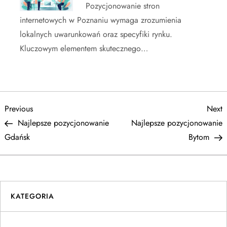
Pozycjonowanie stron
internetowych w Poznaniu wymaga zrozumienia
lokalnych uwarunkowań oraz specyfiki rynku.
Kluczowym elementem skutecznego…
N
Previous
N
Previous
Next
Post
P
Najlepsze pozycjonowanie
Najlepsze pozycjonowanie
a
Gdańsk
Bytom
w
i
KATEGORIA
g