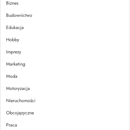
a
Biznes
c
Budownictwo
j
Edukacja
Hobby
a
Imprezy
w
Marketing
p
Moda
i
Motoryzacja
s
Nieruchomości
u
Obcojęzyczne
Praca