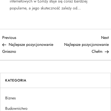
internetowych w Łomży staje się coraz bardziej
popularne, a jego skuteczność zależy od…
N
Previous
N
Previous
Next
Post
P
Najlepsze pozycjonowanie
Najlepsze pozycjonowanie
a
Gniezno
Chełm
w
i
KATEGORIA
g
a
Biznes
c
Budownictwo