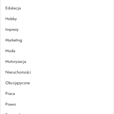
j
Edukacja
Hobby
a
Imprezy
w
Marketing
p
Moda
i
Motoryzacja
s
Nieruchomości
u
Obcojęzyczne
Praca
Prawo