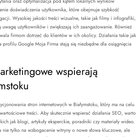
ytania oraz optymalizacja pod kątem lokalnych wyników
zenie doświadczenia użytkownika, które obejmuje szybkość
ji. Wysokiej jakości treści wizualne, takie jak filmy i infografiki,
ją uwagę użytkowników i zwiększają ich zaangażowanie. Również
ala firmom dotrzeć do klientów w ich okolicy. Działania takie jak
a profilu Google Moja Firma stają się niezbędne dla osiągnięcia
marketingowe wspierają
mstoku
zycjonowania stron internetowych w Białymstoku, który ma na celu
artościowe treści. Aby skutecznie wspierać działania SEO, warto
kich jak blogi, artykuły eksperckie, poradniki czy materiały wideo.
 nie tylko na wzbogacenie witryny o nowe słowa kluczowe, ale