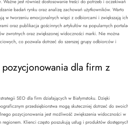
. Ważne jest również dostosowanie treści do potrzeb i oczekiwań
zanie badań rynku oraz analizę zachowań użytkowników. Warto
gają w tworzeniu emocjonalnych więzi z odbiorcami i zwiększają ich
ami oraz publikacja gościnnych artykułów na popularnych portala
ków zwrotnych oraz zwiększonej widoczności marki. Nie można
ciowych, co pozwala dotrzeć do szerszej grupy odbiorców i
o pozycjonowania dla firm z
trategii SEO dla firm działających w Białymstoku. Dzięki
eograficznym przedsiębiorstwa mogą skuteczniej dotrzeć do swoic
kalnego pozycjonowania jest możliwość zwiększenia widoczności w
 regionem. Klienci często poszukują usług i produktów dostępnyc