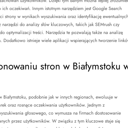
ę zachowań użytkowników. Dzięki tym danym można lepiej zrozumie
 ich oczekiwań. Innym istotnym narzędziem jest Google Search
i strony w wynikach wyszukiwania oraz identyfikację ewentualnyc
 narzędzi do analizy słów kluczowych, takich jak SEMrush czy
o optymalizacji treści. Narzędzia te pozwalają także na analizę
h. Dodatkowo istnieje wiele aplikacji wspierających tworzenie link
jonowaniu stron w Białymstoku 
 Białymstoku, podobnie jak w innych regionach, ewoluuje w
arek oraz rosnące oczekiwania użytkowników. Jednym z
 wyszukiwania głosowego, co wymusza na firmach dostosowanie
wanych przez użytkowników. W związku z tym kluczowe staje się