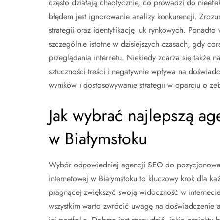
często działają chaotycznie, co prowadzi do niee
błędem jest ignorowanie analizy konkurencji. Zroz
strategii oraz identyfikację luk rynkowych. Ponadto
szczególnie istotne w dzisiejszych czasach, gdy co
przeglądania internetu. Niekiedy zdarza się także
sztuczności treści i negatywnie wpływa na doświad
wyników i dostosowywanie strategii w oparciu o ze
Jak wybrać najlepszą a
w Białymstoku
Wybór odpowiedniej agencji SEO do pozycjonowan
internetowej w Białymstoku to kluczowy krok dla każ
pragnącej zwiększyć swoją widoczność w internecie
wszystkim warto zwrócić uwagę na doświadczenie a
jej portfolio. Dobrze jest sprawdzić, jakie projekty b