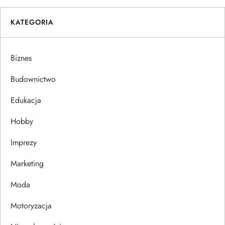
w
i
KATEGORIA
g
Biznes
a
Budownictwo
c
Edukacja
j
Hobby
a
Imprezy
w
Marketing
p
Moda
Motoryzacja
i