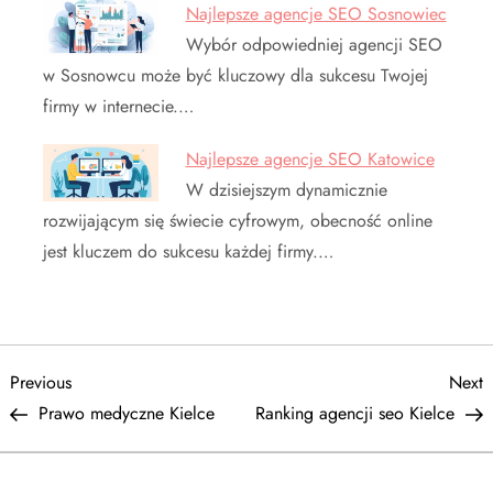
Najlepsze agencje SEO Sosnowiec
Wybór odpowiedniej agencji SEO
w Sosnowcu może być kluczowy dla sukcesu Twojej
firmy w internecie.…
Najlepsze agencje SEO Katowice
W dzisiejszym dynamicznie
rozwijającym się świecie cyfrowym, obecność online
jest kluczem do sukcesu każdej firmy.…
N
Previous
N
Previous
Next
Post
P
Prawo medyczne Kielce
Ranking agencji seo Kielce
a