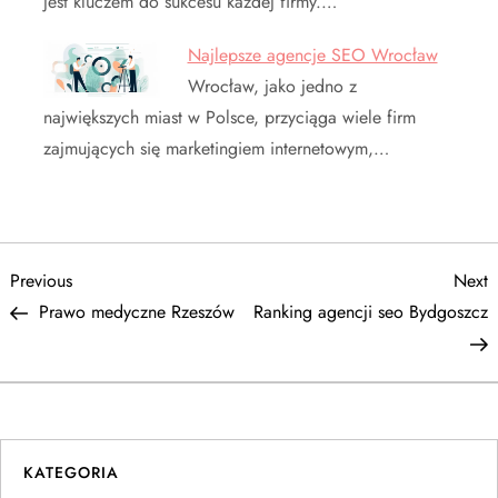
jest kluczem do sukcesu każdej firmy.…
Najlepsze agencje SEO Wrocław
Wrocław, jako jedno z
największych miast w Polsce, przyciąga wiele firm
zajmujących się marketingiem internetowym,…
N
Previous
N
Previous
Next
Post
P
Prawo medyczne Rzeszów
Ranking agencji seo Bydgoszcz
a
w
i
KATEGORIA