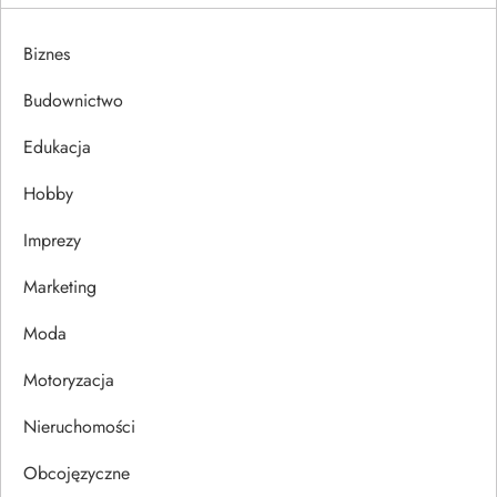
g
a
Biznes
c
Budownictwo
j
Edukacja
Hobby
a
Imprezy
w
Marketing
p
Moda
i
Motoryzacja
s
Nieruchomości
u
Obcojęzyczne