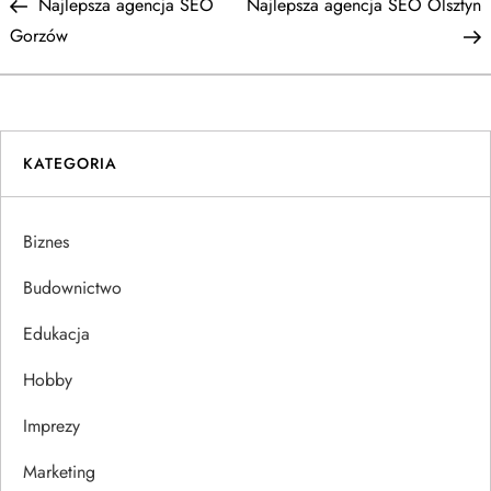
Post
P
Najlepsza agencja SEO
Najlepsza agencja SEO Olsztyn
a
Gorzów
w
i
KATEGORIA
g
a
Biznes
c
Budownictwo
j
Edukacja
Hobby
a
Imprezy
w
Marketing