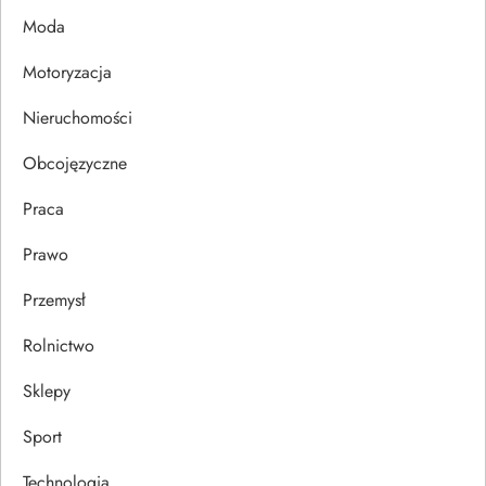
p
Moda
i
Motoryzacja
s
Nieruchomości
u
Obcojęzyczne
Praca
Prawo
Przemysł
Rolnictwo
Sklepy
Sport
Technologia