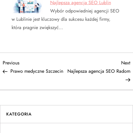
Najlepsza agencja SEO Lublin
Wybór odpowiedniej agencji SEO
w Lublinie jest kluczowy dla sukcesu każdej firmy,
która pragnie zwiększyć…
N
Previous
N
Previous
Next
Post
P
Prawo medyczne Szczecin
Najlepsza agencja SEO Radom
a
w
i
KATEGORIA
g