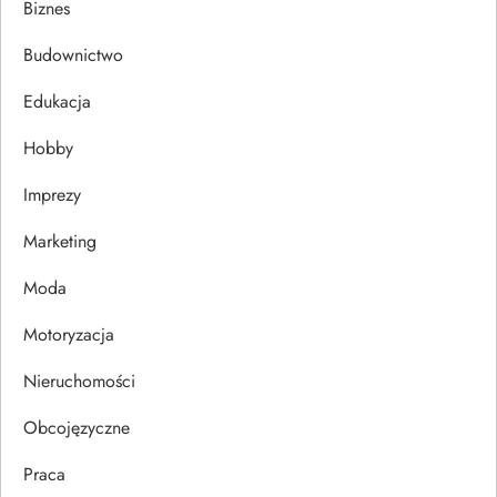
a
Biznes
c
Budownictwo
j
Edukacja
Hobby
a
Imprezy
w
Marketing
p
Moda
i
Motoryzacja
s
Nieruchomości
u
Obcojęzyczne
Praca