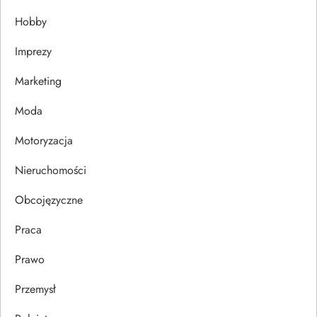
Hobby
a
Imprezy
w
Marketing
p
Moda
i
Motoryzacja
s
Nieruchomości
u
Obcojęzyczne
Praca
Prawo
Przemysł