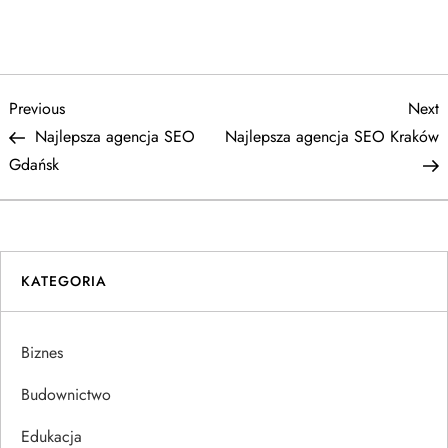
N
Previous
N
Previous
Next
Post
P
Najlepsza agencja SEO
Najlepsza agencja SEO Kraków
a
Gdańsk
w
i
KATEGORIA
g
a
Biznes
c
Budownictwo
j
Edukacja