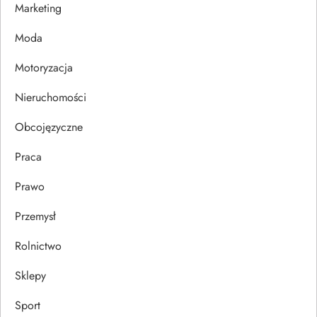
Marketing
p
Moda
i
Motoryzacja
s
Nieruchomości
u
Obcojęzyczne
Praca
Prawo
Przemysł
Rolnictwo
Sklepy
Sport