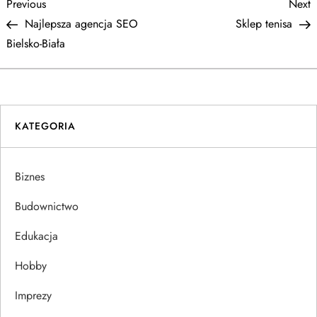
N
Previous
N
Previous
Next
Post
P
Najlepsza agencja SEO
Sklep tenisa
a
Bielsko-Biała
w
i
KATEGORIA
g
a
Biznes
c
Budownictwo
j
Edukacja
Hobby
a
Imprezy
w