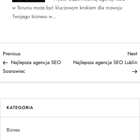
w Toruniu może być kluczowym krokiem dla rozwoju
Twojego biznesu w…
N
Previous
N
Previous
Next
Post
P
Najlepsza agencja SEO
Najlepsza agencja SEO Lublin
a
Sosnowiec
w
i
KATEGORIA
g
a
Biznes