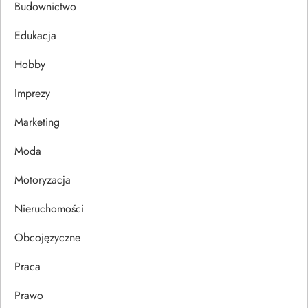
c
Budownictwo
j
Edukacja
Hobby
a
Imprezy
w
Marketing
p
Moda
i
Motoryzacja
s
Nieruchomości
u
Obcojęzyczne
Praca
Prawo