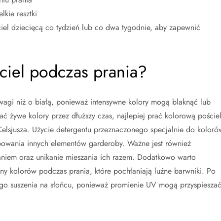
kie resztki
ciel dziecięcą co tydzień lub co dwa tygodnie, aby zapewnić
ciel podczas prania?
agi niż o białą, ponieważ intensywne kolory mogą blaknąć lub
ć żywe kolory przez dłuższy czas, najlepiej prać kolorową poście
elsjusza. Użycie detergentu przeznaczonego specjalnie do koloró
bowania innych elementów garderoby. Ważne jest również
aniem oraz unikanie mieszania ich razem. Dodatkowo warto
y kolorów podczas prania, które pochłaniają luźne barwniki. Po
ego suszenia na słońcu, ponieważ promienie UV mogą przyspiesza