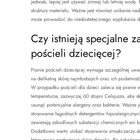
jedwab, lepiej jest używać zimnej lub letniej wody
struktury materiału. Ważne jest również unikanie na
może prowadzić do niedostatecznego wypłukania d
Czy istnieją specjalne z
pościeli dziecięcej?
Pranie pościeli dziecięcej wymaga szczególnej uwa
na delikatną skórę najmłodszych oraz ich podatność
W przypadku pościeli dla dzieci zaleca się pranie 
temperaturze, zazwyczaj 60 stopni Celsjusza, aby s
usunąć potencjalne alergeny oraz bakterie. Ważne j
stosowanie łagodnych detergentów hipoalergicznych
zawierają szkodliwych substancji chemicznych ani 
Dodatkowo warto unikać stosowania zmiękczaczy do
które mogą podrażniać skórę dziecka. Po zakończe