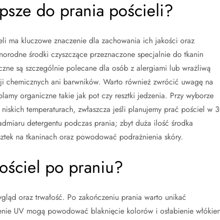
epsze do prania pościeli?
i ma kluczowe znaczenie dla zachowania ich jakości oraz
żnorodne środki czyszczące przeznaczone specjalnie do tkanin
czne są szczególnie polecane dla osób z alergiami lub wrażliwą
cji chemicznych ani barwników. Warto również zwrócić uwagę na
lamy organiczne takie jak pot czy resztki jedzenia. Przy wyborze
 niskich temperaturach, zwłaszcza jeśli planujemy prać pościel w 3
dmiaru detergentu podczas prania; zbyt duża ilość środka
ztek na tkaninach oraz powodować podrażnienia skóry.
ościel po praniu?
ygląd oraz trwałość. Po zakończeniu prania warto unikać
enie UV mogą powodować blaknięcie kolorów i osłabienie włókie