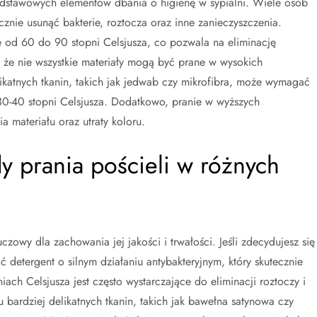
 podstawowych elementów dbania o higienę w sypialni. Wiele osób
ecznie usunąć bakterie, roztocza oraz inne zanieczyszczenia.
e od 60 do 90 stopni Celsjusza, co pozwala na eliminację
 że nie wszystkie materiały mogą być prane w wysokich
ikatnych tkanin, takich jak jedwab czy mikrofibra, może wymagać
 30-40 stopni Celsjusza. Dodatkowo, pranie w wyższych
 materiału oraz utraty koloru.
dy prania pościeli w różnych
zowy dla zachowania jej jakości i trwałości. Jeśli zdecydujesz się
 detergent o silnym działaniu antybakteryjnym, który skutecznie
iach Celsjusza jest często wystarczające do eliminacji roztoczy i
bardziej delikatnych tkanin, takich jak bawełna satynowa czy