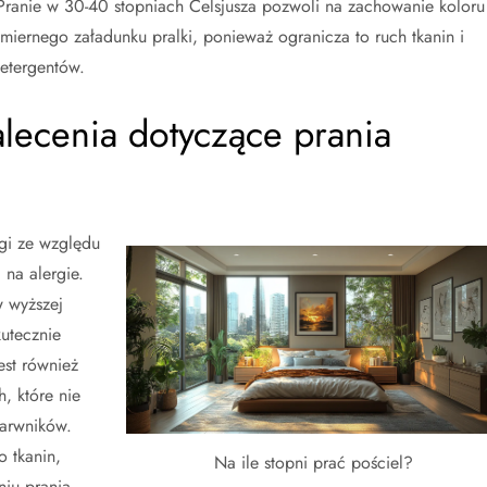
. Pranie w 30-40 stopniach Celsjusza pozwoli na zachowanie koloru 
dmiernego załadunku pralki, ponieważ ogranicza to ruch tkanin i
etergentów.
alecenia dotyczące prania
gi ze względu
 na alergie.
w wyższej
kutecznie
est również
, które nie
barwników.
 tkanin,
Na ile stopni prać pościel?
niu prania