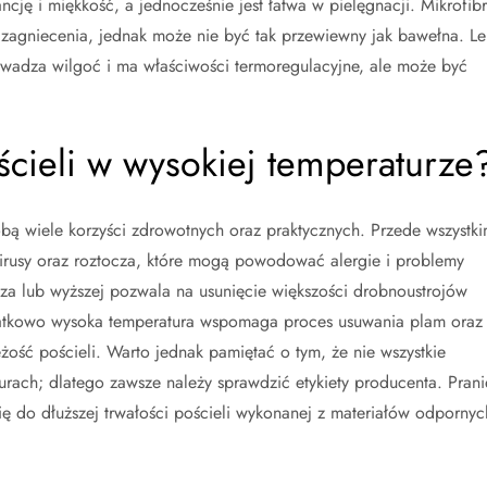
ncję i miękkość, a jednocześnie jest łatwa w pielęgnacji. Mikrofib
 na zagniecenia, jednak może nie być tak przewiewny jak bawełna. Le
rowadza wilgoć i ma właściwości termoregulacyjne, ale może być
ościeli w wysokiej temperaturze
sobą wiele korzyści zdrowotnych oraz praktycznych. Przede wszystk
 wirusy oraz roztocza, które mogą powodować alergie i problemy
sza lub wyższej pozwala na usunięcie większości drobnoustrojów
atkowo wysoka temperatura wspomaga proces usuwania plam oraz
ość pościeli. Warto jednak pamiętać o tym, że nie wszystkie
urach; dlatego zawsze należy sprawdzić etykiety producenta. Prani
ę do dłuższej trwałości pościeli wykonanej z materiałów odpornyc