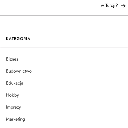
a
w Turcji?
w
i
KATEGORIA
g
a
Biznes
c
Budownictwo
j
Edukacja
Hobby
a
Imprezy
w
Marketing
p