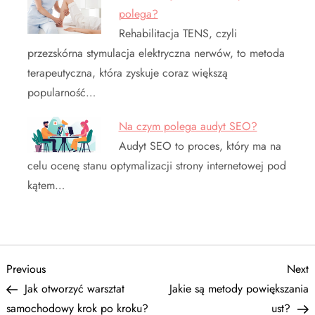
polega?
Rehabilitacja TENS, czyli
przezskórna stymulacja elektryczna nerwów, to metoda
terapeutyczna, która zyskuje coraz większą
popularność…
Na czym polega audyt SEO?
Audyt SEO to proces, który ma na
celu ocenę stanu optymalizacji strony internetowej pod
kątem…
N
Previous
N
Previous
Next
Post
P
Jak otworzyć warsztat
Jakie są metody powiększania
a
samochodowy krok po kroku?
ust?