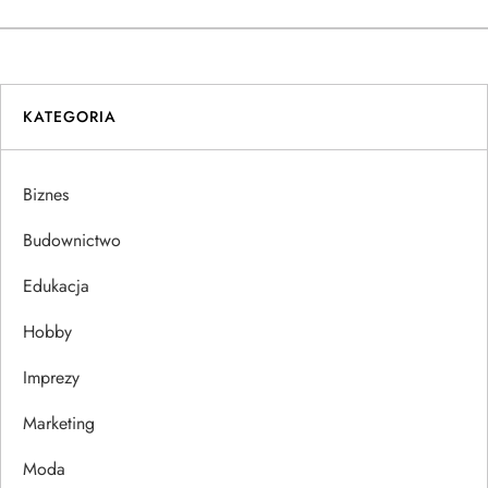
w
i
KATEGORIA
g
a
Biznes
c
Budownictwo
j
Edukacja
Hobby
a
Imprezy
w
Marketing
p
Moda