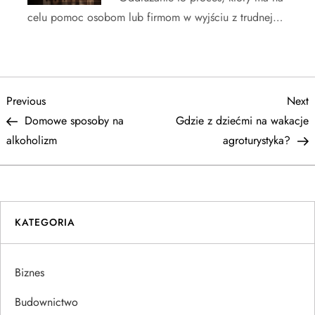
celu pomoc osobom lub firmom w wyjściu z trudnej…
N
Previous
N
Previous
Next
Post
P
Domowe sposoby na
Gdzie z dziećmi na wakacje
a
alkoholizm
agroturystyka?
w
i
KATEGORIA
g
a
Biznes
c
Budownictwo