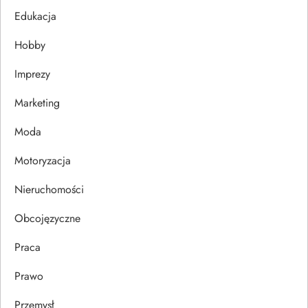
j
Edukacja
Hobby
a
Imprezy
w
Marketing
p
Moda
i
Motoryzacja
s
Nieruchomości
u
Obcojęzyczne
Praca
Prawo
Przemysł