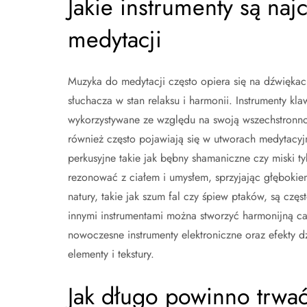
Jakie instrumenty są na
medytacji
Muzyka do medytacji często opiera się na dźwięka
słuchacza w stan relaksu i harmonii. Instrumenty kla
wykorzystywane ze względu na swoją wszechstronnoś
również często pojawiają się w utworach medytacyjn
perkusyjne takie jak bębny shamaniczne czy miski ty
rezonować z ciałem i umysłem, sprzyjając głębok
natury, takie jak szum fal czy śpiew ptaków, są częs
innymi instrumentami można stworzyć harmonijną ca
nowoczesne instrumenty elektroniczne oraz efekty
elementy i tekstury.
Jak długo powinno trwać