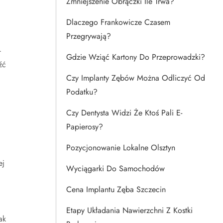
Zmniejszenie Obrączki Ile Trwa?
Dlaczego Frankowicze Czasem
Przegrywają?
–
Gdzie Wziąć Kartony Do Przeprowadzki?
źć
Czy Implanty Zębów Można Odliczyć Od
Podatku?
Czy Dentysta Widzi Że Ktoś Pali E-
Papierosy?
Pozycjonowanie Lokalne Olsztyn
ej
Wyciągarki Do Samochodów
Cena Implantu Zęba Szczecin
Etapy Układania Nawierzchni Z Kostki
ak