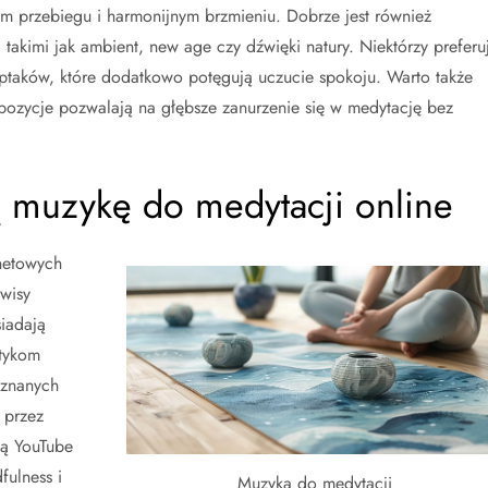
m przebiegu i harmonijnym brzmieniu. Dobrze jest również
akimi jak ambient, new age czy dźwięki natury. Niektórzy preferu
 ptaków, które dodatkowo potęgują uczucie spokoju. Warto także
ozycje pozwalają na głębsze zanurzenie się w medytację bez
ą muzykę do medytacji online
rnetowych
wisy
iadają
ktykom
 znanych
 przez
są YouTube
fulness i
Muzyka do medytacji