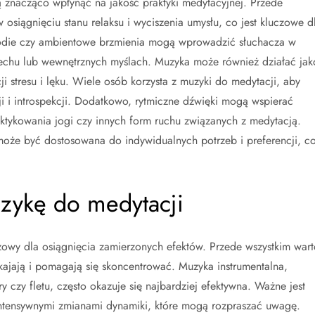
 znacząco wpłynąć na jakość praktyki medytacyjnej. Przede
iągnięciu stanu relaksu i wyciszenia umysłu, co jest kluczowe d
elodie czy ambientowe brzmienia mogą wprowadzić słuchacza w
ddechu lub wewnętrznych myślach. Muzyka może również działać jak
i stresu i lęku. Wiele osób korzysta z muzyki do medytacji, aby
ji i introspekcji. Dodatkowo, rytmiczne dźwięki mogą wspierać
raktykowania jogi czy innych form ruchu związanych z medytacją.
oże być dostosowana do indywidualnych potrzeb i preferencji, c
uzykę do medytacji
owy dla osiągnięcia zamierzonych efektów. Przede wszystkim wart
ajają i pomagają się skoncentrować. Muzyka instrumentalna,
y czy fletu, często okazuje się najbardziej efektywna. Ważne jest
ntensywnymi zmianami dynamiki, które mogą rozpraszać uwagę.