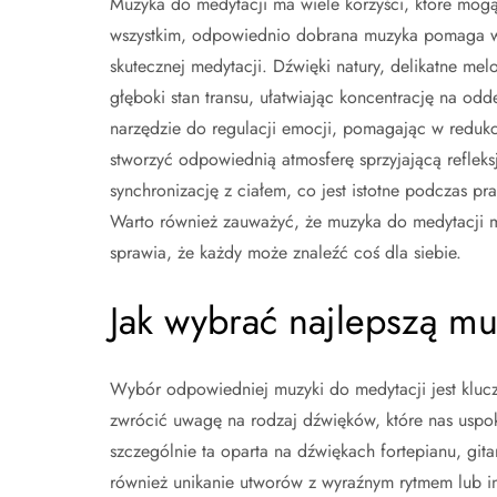
Muzyka do medytacji ma wiele korzyści, które mogą
wszystkim, odpowiednio dobrana muzyka pomaga w os
skutecznej medytacji. Dźwięki natury, delikatne m
głęboki stan transu, ułatwiając koncentrację na o
narzędzie do regulacji emocji, pomagając w redukcj
stworzyć odpowiednią atmosferę sprzyjającą refleks
synchronizację z ciałem, co jest istotne podczas p
Warto również zauważyć, że muzyka do medytacji m
sprawia, że każdy może znaleźć coś dla siebie.
Jak wybrać najlepszą m
Wybór odpowiedniej muzyki do medytacji jest klucz
zwrócić uwagę na rodzaj dźwięków, które nas uspok
szczególnie ta oparta na dźwiękach fortepianu, gitar
również unikanie utworów z wyraźnym rytmem lub i