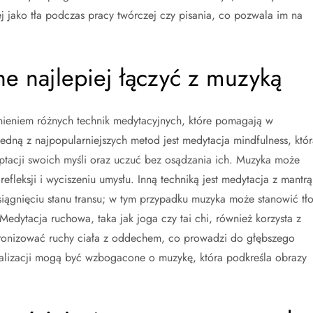
ej jako tła podczas pracy twórczej czy pisania, co pozwala im na
ne najlepiej łączyć z muzyką
ieniem różnych technik medytacyjnych, które pomagają w
 Jedną z najpopularniejszych metod jest medytacja mindfulness, któr
eptacji swoich myśli oraz uczuć bez osądzania ich. Muzyka może
efleksji i wyciszeniu umysłu. Inną techniką jest medytacja z mantrą
ągnięciu stanu transu; w tym przypadku muzyka może stanowić tło
Medytacja ruchowa, taka jak joga czy tai chi, również korzysta z
onizować ruchy ciała z oddechem, co prowadzi do głębszego
ualizacji mogą być wzbogacone o muzykę, która podkreśla obrazy