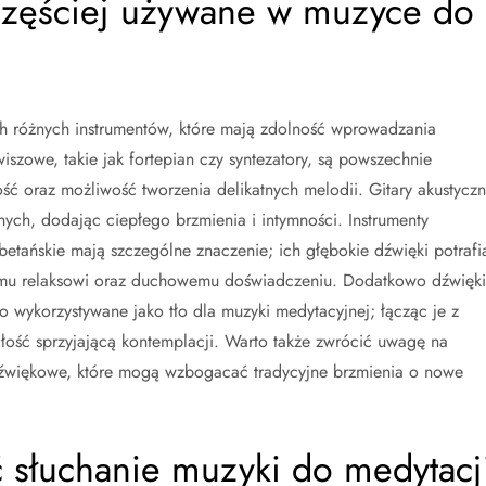
jczęściej używane w muzyce do
ch różnych instrumentów, które mają zdolność wprowadzania
wiszowe, takie jak fortepian czy syntezatory, są powszechnie
ć oraz możliwość tworzenia delikatnych melodii. Gitary akustycz
ych, dodając ciepłego brzmienia i intymności. Instrumenty
betańskie mają szczególne znaczenie; ich głębokie dźwięki potrafi
iemu relaksowi oraz duchowemu doświadczeniu. Dodatkowo dźwięki
to wykorzystywane jako tło dla muzyki medytacyjnej; łącząc je z
łość sprzyjającą kontemplacji. Warto także zwrócić uwagę na
 dźwiękowe, które mogą wzbogacać tradycyjne brzmienia o nowe
 słuchanie muzyki do medytacj