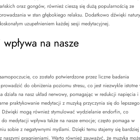
tańskich oraz gongów, również cieszą się dużą popularnością ze
prowadzania w stan głębokiego relaksu. Dodatkowo dźwięki natury
oskonałym uzupełnieniem każdej sesji medytacyjnej.
i wpływa na nasze
amopoczucie, co zostało potwierdzone przez liczne badania
owadzić do obniżenia poziomu stresu, co jest niezwykle istotne
na działa na nasz układ nerwowy, pomagając w redukcji napięcia i
arne praktykowanie medytacji z muzyką przyczynia się do lepszego
e. Dźwięki mogą również stymulować wydzielanie endorfin, co
ka do medytacji wpływa także na nasze emocje; często pomaga w
niu sobie z negatywnymi myślami. Dzięki temu stajemy się bardziej
e z naszymi pragnieniami. Warto również zauważyć, że muzyka moż