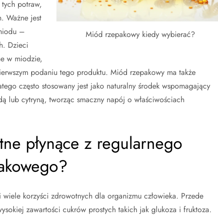
 tych potraw,
. Ważne jest
miodu –
Miód rzepakowy kiedy wybierać?
h. Dzieci
ne w miodzie,
ierwszym podaniu tego produktu. Miód rzepakowy ma także
latego często stosowany jest jako naturalny środek wspomagający
dą lub cytryną, tworząc smaczny napój o właściwościach
otne płynące z regularnego
pakowego?
wiele korzyści zdrowotnych dla organizmu człowieka. Przede
wysokiej zawartości cukrów prostych takich jak glukoza i fruktoza.