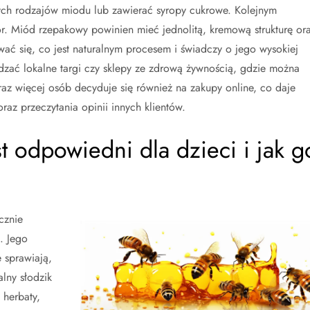
ych rodzajów miodu lub zawierać syropy cukrowe. Kolejnym
lor. Miód rzepakowy powinien mieć jednolitą, kremową strukturę or
wać się, co jest naturalnym procesem i świadczy o jego wysokiej
edzać lokalne targi czy sklepy ze zdrową żywnością, gdzie można
az więcej osób decyduje się również na zakupy online, co daje
az przeczytania opinii innych klientów.
 odpowiedni dla dzieci i jak g
cznie
. Jego
 sprawiają,
alny słodzik
herbaty,