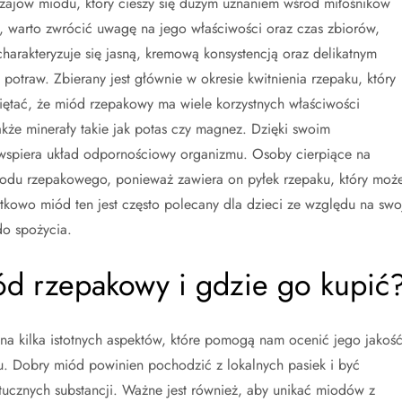
dzajów miodu, który cieszy się dużym uznaniem wśród miłośników
 warto zwrócić uwagę na jego właściwości oraz czas zbiorów,
harakteryzuje się jasną, kremową konsystencją oraz delikatnym
otraw. Zbierany jest głównie w okresie kwitnienia rzepaku, który
ętać, że miód rzepakowy ma wiele korzystnych właściwości
akże minerały takie jak potas czy magnez. Dzięki swoim
wspiera układ odpornościowy organizmu. Osoby cierpiące na
du rzepakowego, ponieważ zawiera on pyłek rzepaku, który moż
owo miód ten jest często polecany dla dzieci ze względu na swo
do spożycia.
ód rzepakowy i gdzie go kupić
a kilka istotnych aspektów, które pomogą nam ocenić jego jakość
tu. Dobry miód powinien pochodzić z lokalnych pasiek i być
tucznych substancji. Ważne jest również, aby unikać miodów z