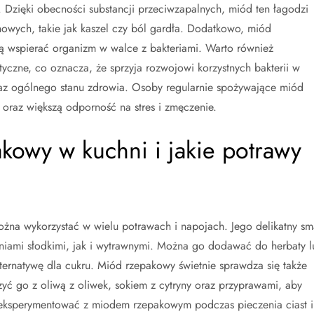
 Dzięki obecności substancji przeciwzapalnych, miód ten łagodzi
owych, takie jak kaszel czy ból gardła. Dodatkowo, miód
gą wspierać organizm w walce z bakteriami. Warto również
yczne, co oznacza, że sprzyja rozwojowi korzystnych bakterii w
oraz ogólnego stanu zdrowia. Osoby regularnie spożywające miód
az większą odporność na stres i zmęczenie.
kowy w kuchni i jakie potrawy
ożna wykorzystać w wielu potrawach i napojach. Jego delikatny sm
niami słodkimi, jak i wytrawnymi. Można go dodawać do herbaty l
lternatywę dla cukru. Miód rzepakowy świetnie sprawdza się także
yć go z oliwą z oliwek, sokiem z cytryny oraz przyprawami, aby
ż eksperymentować z miodem rzepakowym podczas pieczenia ciast i