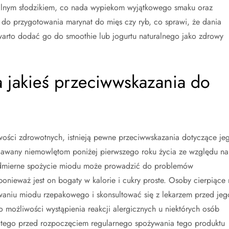
ralnym słodzikiem, co nada wypiekom wyjątkowego smaku oraz
do przygotowania marynat do mięs czy ryb, co sprawi, że dania
warto dodać go do smoothie lub jogurtu naturalnego jako zdrowy
jakieś przeciwwskazania do
ości zdrowotnych, istnieją pewne przeciwwskazania dotyczące je
dawany niemowlętom poniżej pierwszego roku życia ze względu na
nadmierne spożycie miodu może prowadzić do problemów
onieważ jest on bogaty w kalorie i cukry proste. Osoby cierpiące 
aniu miodu rzepakowego i skonsultować się z lekarzem przed jeg
możliwości wystąpienia reakcji alergicznych u niektórych osób
latego przed rozpoczęciem regularnego spożywania tego produktu