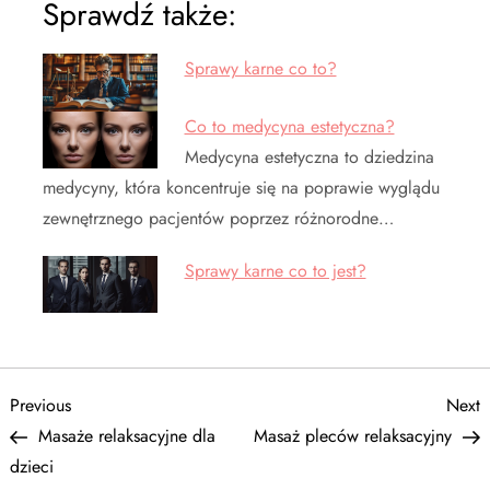
Sprawdź także:
Sprawy karne co to?
Co to medycyna estetyczna?
Medycyna estetyczna to dziedzina
medycyny, która koncentruje się na poprawie wyglądu
zewnętrznego pacjentów poprzez różnorodne…
Sprawy karne co to jest?
N
Previous
N
Previous
Next
Post
P
Masaże relaksacyjne dla
Masaż pleców relaksacyjny
a
dzieci