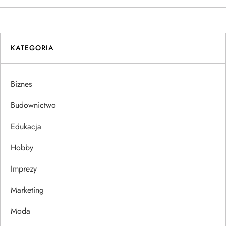
w
i
KATEGORIA
g
a
Biznes
c
Budownictwo
j
Edukacja
Hobby
a
Imprezy
w
Marketing
p
Moda