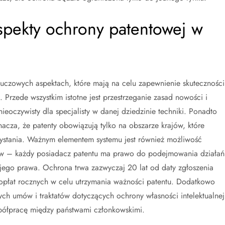
aspekty ochrony patentowej w
luczowych aspektach, które mają na celu zapewnienie skuteczności
Przede wszystkim istotne jest przestrzeganie zasad nowości i
eoczywisty dla specjalisty w danej dziedzinie techniki. Ponadto
nacza, że patenty obowiązują tylko na obszarze krajów, które
ystania. Ważnym elementem systemu jest również możliwość
tów – każdy posiadacz patentu ma prawo do podejmowania działań
ego prawa. Ochrona trwa zazwyczaj 20 lat od daty zgłoszenia
opłat rocznych w celu utrzymania ważności patentu. Dodatkowo
h umów i traktatów dotyczących ochrony własności intelektualnej
półpracę między państwami członkowskimi.