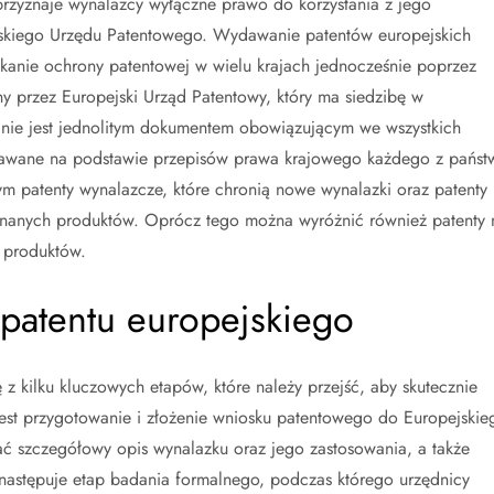
przyznaje wynalazcy wyłączne prawo do korzystania z jego
jskiego Urzędu Patentowego. Wydawanie patentów europejskich
kanie ochrony patentowej w wielu krajach jednocześnie poprzez
ny przez Europejski Urząd Patentowy, który ma siedzibę w
 nie jest jednolitym dokumentem obowiązującym we wszystkich
yznawane na podstawie przepisów prawa krajowego każdego z państ
tym patenty wynalazcze, które chronią nowe wynalazki oraz patenty
znanych produktów. Oprócz tego można wyróżnić również patenty 
y produktów.
a patentu europejskiego
 z kilku kluczowych etapów, które należy przejść, aby skutecznie
est przygotowanie i złożenie wniosku patentowego do Europejskie
ć szczegółowy opis wynalazku oraz jego zastosowania, a także
następuje etap badania formalnego, podczas którego urzędnicy