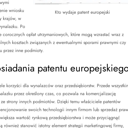
owymi
enie wniosku
Kto wydaje patent europejski
y krajów, w
wynalazku. Po
ie corocznych opłat utrzymaniowych, które mogą wzrastać wraz z
lnych kosztach związanych z ewentualnymi sporami prawnymi czy
u przez inne podmioty.
posiadania patentu europejskieg
ele korzyści dla wynalazców oraz przedsiębiorstw. Przede wszystki
lazku przez określony czas, co pozwala na komercjalizację
ze strony innych podmiotów. Dzięki temu właściciele patentów
ncjonowanie swoich technologii innym firmom lub sprzedaż pra
zwiększa wartość rynkową przedsiębiorstwa i może przyciągnąć
 również stanowić istotny element strategii marketingowej firmy,