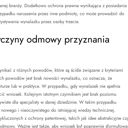
 danej branży. Dodatkowo ochrona prawna wynikająca z posiadania
zypadku naruszenia przez inne podmioty, co może prowadzić do
stywania wynalazku przez osoby trzecie.
rzyczyny odmowy przyznania
ikać z różnych powodów, które są ściśle związane z kryteriami
ch powodów jest brak nowości wynalazku, co oznacza, że
raturze lub w praktyce. W przypadku, gdy wynalazek nie spełnia
ć wniosek. Kolejnym istotnym czynnikiem jest brak poziomu
ywiste dla specjalisty w danej dziedzinie. W takim przypadku
nowego i nieoczywistego do istniejącej wiedzy technicznej.
kluczonych z ochrony patentowej, takich jak idee abstrakcyjne cz
odmowy. Ważne jest także, aby wniosek był poprawnie sformułowa