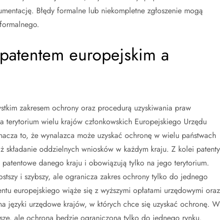
umentację. Błędy formalne lub niekompletne zgłoszenie mogą
formalnego.
 patentem europejskim a
zystkim zakresem ochrony oraz procedurą uzyskiwania praw
a terytorium wielu krajów członkowskich Europejskiego Urzędu
nacza to, że wynalazca może uzyskać ochronę w wielu państwach
niż składanie oddzielnych wniosków w każdym kraju. Z kolei patenty
patentowe danego kraju i obowiązują tylko na jego terytorium.
tszy i szybszy, ale ogranicza zakres ochrony tylko do jednego
tentu europejskiego wiąże się z wyższymi opłatami urzędowymi oraz
a języki urzędowe krajów, w których chce się uzyskać ochronę. W
ze, ale ochrona będzie ograniczona tylko do jednego rynku.