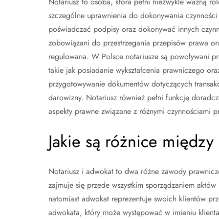
Notariusz to osoba, która pełni niezwykle ważną rol
szczególne uprawnienia do dokonywania czynności n
poświadczać podpisy oraz dokonywać innych czynn
zobowiązani do przestrzegania przepisów prawa oraz
regulowana. W Polsce notariusze są powoływani prz
takie jak posiadanie wykształcenia prawniczego ora
przygotowywanie dokumentów dotyczących transakcj
darowizny. Notariusz również pełni funkcję dorad
aspekty prawne związane z różnymi czynnościami p
Jakie są różnice międz
Notariusz i adwokat to dwa różne zawody prawnicze
zajmuje się przede wszystkim sporządzaniem aktów
natomiast adwokat reprezentuje swoich klientów p
adwokata, który może występować w imieniu klienta