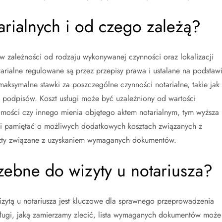
tarialnych i od czego zależą?
 w zależności od rodzaju wykonywanej czynności oraz lokalizacji
otarialne regulowane są przez przepisy prawa i ustalane na podstaw
la maksymalne stawki za poszczególne czynności notarialne, takie jak
 podpisów. Koszt usługi może być uzależniony od wartości
omości czy innego mienia objętego aktem notarialnym, tym wyższa
ni pamiętać o możliwych dodatkowych kosztach związanych z
oszty związane z uzyskaniem wymaganych dokumentów.
zebne do wizyty u notariusza?
ytą u notariusza jest kluczowe dla sprawnego przeprowadzenia
sługi, jaką zamierzamy zlecić, lista wymaganych dokumentów może