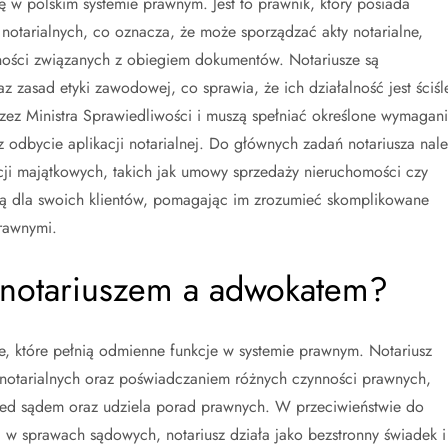
ę w polskim systemie prawnym. Jest to prawnik, który posiada
otarialnych, co oznacza, że może sporządzać akty notarialne,
ości związanych z obiegiem dokumentów. Notariusze są
 zasad etyki zawodowej, co sprawia, że ich działalność jest ściśl
ez Ministra Sprawiedliwości i muszą spełniać określone wymagani
z odbycie aplikacji notarialnej. Do głównych zadań notariusza nale
i majątkowych, takich jak umowy sprzedaży nieruchomości czy
czą dla swoich klientów, pomagając im zrozumieć skomplikowane
rawnymi.
y notariuszem a adwokatem?
, które pełnią odmienne funkcje w systemie prawnym. Notariusz
 notarialnych oraz poświadczaniem różnych czynności prawnych,
rzed sądem oraz udziela porad prawnych. W przeciwieństwie do
 w sprawach sądowych, notariusz działa jako bezstronny świadek i