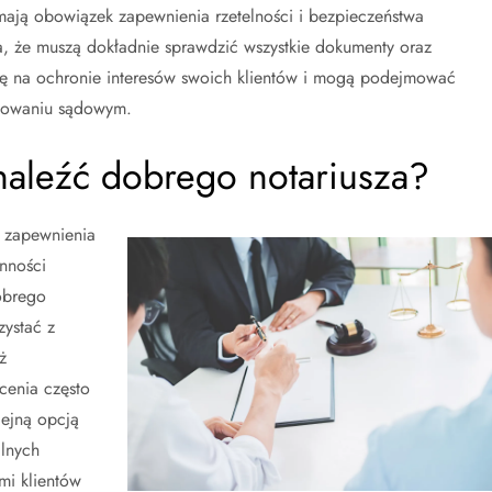
 mają obowiązek zapewnienia rzetelności i bezpieczeństwa
 że muszą dokładnie sprawdzić wszystkie dokumenty oraz
się na ochronie interesów swoich klientów i mogą podejmować
ępowaniu sądowym.
aleźć dobrego notariusza?
 zapewnienia
nności
obrego
zystać z
ż
cenia często
lejną opcją
alnych
mi klientów