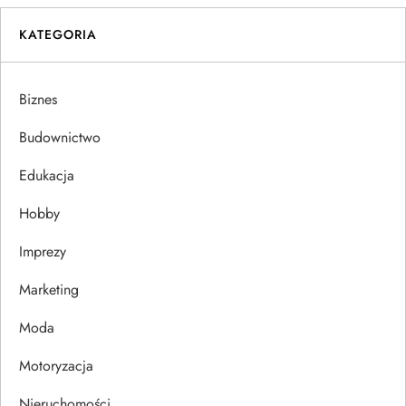
i
KATEGORIA
g
a
Biznes
c
Budownictwo
j
Edukacja
Hobby
a
Imprezy
w
Marketing
p
Moda
i
Motoryzacja
s
Nieruchomości