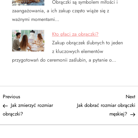
Obrączki są symbolem miłości i
zaangażowania, a ich zakup często wiąże się z
ważnymi momentami…
Kto płaci za obrączki?
Zakup obrączek ślubnych to jeden
z kluczowych elementów
przygotowań do ceremonii zaślubin, a pytanie o…
N
Previous
N
Previous
Next
Post
P
Jak zmierzyć rozmiar
Jak dobrać rozmiar obrączki
a
obrączki?
męskiej?
w