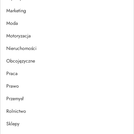
w
Marketing
p
Moda
i
Motoryzacja
s
Nieruchomości
u
Obcojęzyczne
Praca
Prawo
Przemysł
Rolnictwo
Sklepy