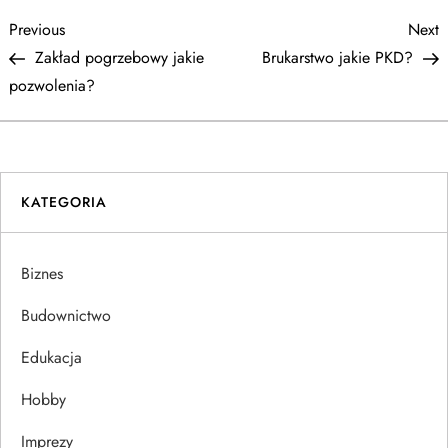
N
Previous
N
Previous
Next
Post
P
Zakład pogrzebowy jakie
Brukarstwo jakie PKD?
a
pozwolenia?
w
i
KATEGORIA
g
a
Biznes
c
Budownictwo
j
Edukacja
Hobby
a
Imprezy