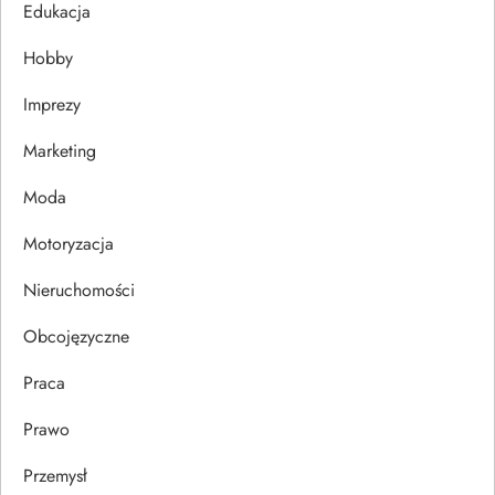
j
Edukacja
Hobby
a
Imprezy
w
Marketing
p
Moda
i
Motoryzacja
s
Nieruchomości
u
Obcojęzyczne
Praca
Prawo
Przemysł