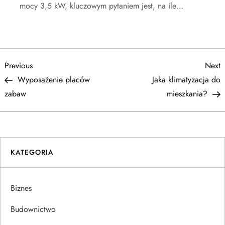
mocy 3,5 kW, kluczowym pytaniem jest, na ile…
N
Previous
N
Previous
Next
Post
P
Wyposażenie placów
Jaka klimatyzacja do
a
zabaw
mieszkania?
w
i
KATEGORIA
g
a
Biznes
c
Budownictwo