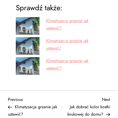
Sprawdź także:
Klimatyzacja grzanie jak
ustawić?
Klimatyzacja grzanie jak
ustawić?
Klimatyzacja grzanie jak
ustawić?
N
Previous
Next
Previous
Next
Post
Post
Klimatyzacja grzanie jak
Jak dobrać kolor kostki
a
ustawić?
brukowej do domu?