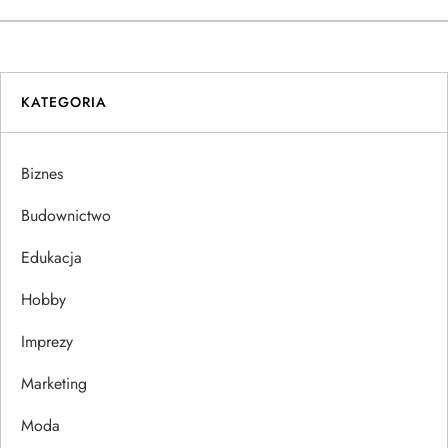
w
i
KATEGORIA
g
a
Biznes
c
Budownictwo
j
Edukacja
Hobby
a
Imprezy
w
Marketing
p
Moda