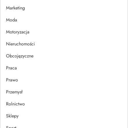
w
Marketing
p
Moda
Motoryzacja
i
Nieruchomości
s
Obcojęzyczne
u
Praca
Prawo
Przemysł
Rolnictwo
Sklepy
Sport