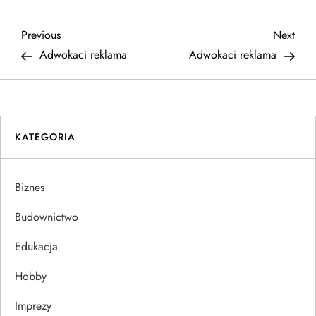
N
Previous
Next
Previous
Next
Post
Post
Adwokaci reklama
Adwokaci reklama
a
w
i
KATEGORIA
g
Biznes
a
Budownictwo
c
Edukacja
j
Hobby
a
Imprezy