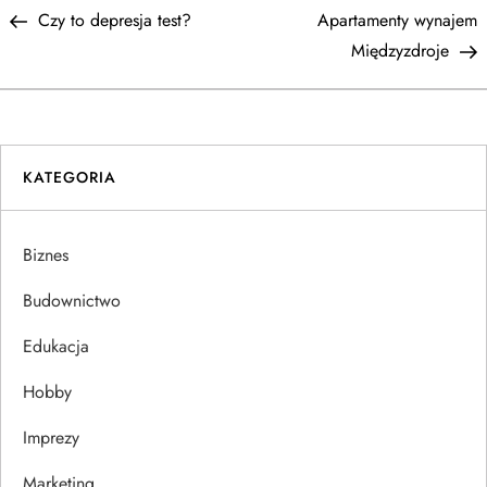
Post
P
Czy to depresja test?
Apartamenty wynajem
a
Międzyzdroje
w
i
KATEGORIA
g
a
Biznes
c
Budownictwo
j
Edukacja
Hobby
a
Imprezy
w
Marketing