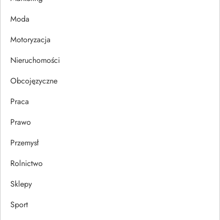
p
Moda
i
Motoryzacja
s
Nieruchomości
u
Obcojęzyczne
Praca
Prawo
Przemysł
Rolnictwo
Sklepy
Sport