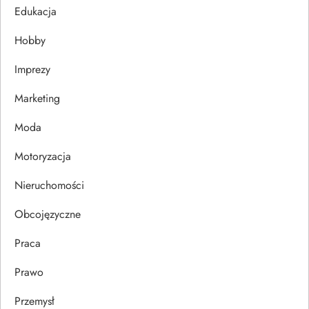
j
Edukacja
Hobby
a
Imprezy
w
Marketing
p
Moda
i
Motoryzacja
s
Nieruchomości
u
Obcojęzyczne
Praca
Prawo
Przemysł