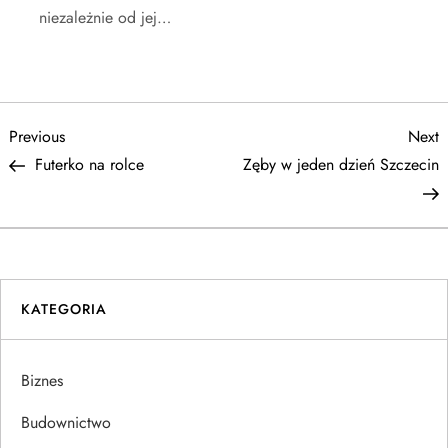
niezależnie od jej…
N
Previous
N
Previous
Next
Post
P
Futerko na rolce
Zęby w jeden dzień Szczecin
a
w
i
KATEGORIA
g
a
Biznes
c
Budownictwo