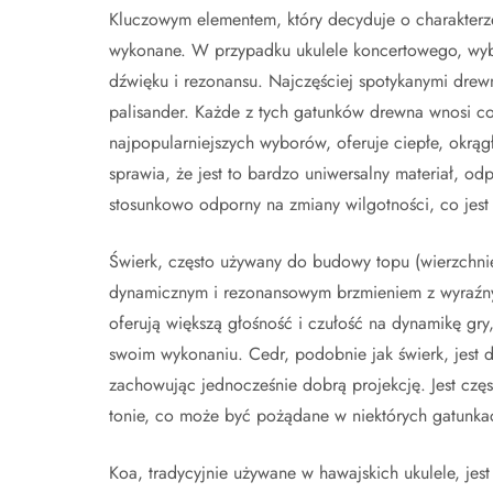
Kluczowym elementem, który decyduje o charakterze 
wykonane. W przypadku ukulele koncertowego, wybó
dźwięku i rezonansu. Najczęściej spotykanymi drew
palisander. Każde z tych gatunków drewna wnosi c
najpopularniejszych wyborów, oferuje ciepłe, okr
sprawia, że jest to bardzo uniwersalny materiał, o
stosunkowo odporny na zmiany wilgotności, co jest
Świerk, często używany do budowy topu (wierzchniej 
dynamicznym i rezonansowym brzmieniem z wyraźny
oferują większą głośność i czułość na dynamikę gry,
swoim wykonaniu. Cedr, podobnie jak świerk, jest d
zachowując jednocześnie dobrą projekcję. Jest czę
tonie, co może być pożądane w niektórych gatunk
Koa, tradycyjnie używane w hawajskich ukulele, je