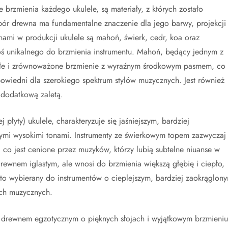
brzmienia każdego ukulele, są materiały, z których zostało
r drewna ma fundamentalne znaczenie dla jego barwy, projekcji
nami w produkcji ukulele są mahoń, świerk, cedr, koa oraz
oś unikalnego do brzmienia instrumentu. Mahoń, będący jednym z
ągłe i zrównoważone brzmienie z wyraźnym środkowym pasmem, co
dpowiedni dla szerokiego spektrum stylów muzycznych. Jest również
 dodatkową zaletą.
płyty) ukulele, charakteryzuje się jaśniejszym, bardziej
mi wysokimi tonami. Instrumenty ze świerkowym topem zazwyczaj
 co jest cenione przez muzyków, którzy lubią subtelne niuanse w
rewnem iglastym, ale wnosi do brzmienia większą głębię i ciepło,
sto wybierany do instrumentów o cieplejszym, bardziej zaokrąglon
ach muzycznych.
st drewnem egzotycznym o pięknych słojach i wyjątkowym brzmieniu