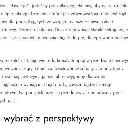
iem. Nawet jeśli jesteśmy początkujący, chcemy, aby nasze ukulele
ciepłe, okrągłe brzmienie, które jest zrównoważone i nie jest zbyt
ecany dla początkujących ze względu na swoje uniwersalne i
 kluczy. Dobrze działające klucze zapewniają stabilne strojenie, 
janie się instrumentu może zniechęcić do gry, dlatego warto postaw
sze ukulele. Istnieje wiele doskonałych opcji w przedziale cenow
tne wrażenia z gry. Lepiej zainwestować w solidny, ale przystępny
 okazać się zbyt wymagający lub niewygodny dla osoby
miejętności i wymagania będą rosły, zawsze będziesz mógł
ertowe. Na początek liczy się przede wszystkim radość z gry i
ch pasji.
e wybrać z perspektywy