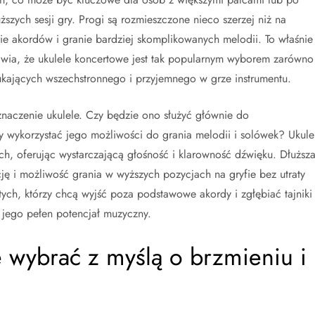
szych sesji gry. Progi są rozmieszczone nieco szerzej niż na
ie akordów i granie bardziej skomplikowanych melodii. To właśnie 
a, że ukulele koncertowe jest tak popularnym wyborem zarówno
kających wszechstronnego i przyjemnego w grze instrumentu.
naczenie ukulele. Czy będzie ono służyć głównie do
ykorzystać jego możliwości do grania melodii i solówek? Ukule
ch, oferując wystarczającą głośność i klarowność dźwięku. Dłuższ
cję i możliwość grania w wyższych pozycjach na gryfie bez utraty
tych, którzy chcą wyjść poza podstawowe akordy i zgłębiać tajniki
 jego pełen potencjał muzyczny.
e wybrać z myślą o brzmieniu i