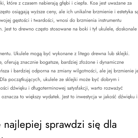
i, które z czasem nabierają głębi i ciepła. Koa jest uważane za
sto osiągają wyższe ceny, ale ich unikalne brzmienie i estetyka s
 swojej gęstości i twardości, wnosi do brzmienia instrumentu
 Jest to drewno często stosowane na boki i tył ukulele, doskonale
mentu. Ukulele mogą być wykonane z litego drewna lub sklejki.
e, oferują znacznie bogatsze, bardziej złożone i dynamiczne
ańsza i bardziej odporna na zmiany wilgotności, ale jej brzmienie je
Dla początkujących, ukulele ze sklejki może być dobrym i
ości dźwięku i długoterminowej satysfakcji, warto rozważyć
u oznacza to większy wydatek. Jest to inwestycja w jakość dźwięku i
 najlepiej sprawdzi się dla