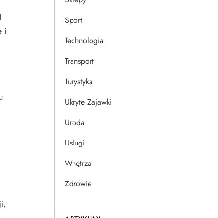
t
l
Sport
 i
Technologia
Transport
Turystyka
u
Ukryte Zajawki
Uroda
Usługi
Wnętrza
Zdrowie
i,