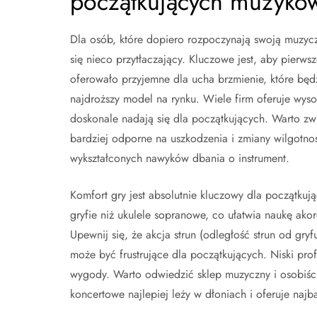
początkujących muzykó
Dla osób, które dopiero rozpoczynają swoją muzyc
się nieco przytłaczający. Kluczowe jest, aby pierws
oferowało przyjemne dla ucha brzmienie, które będ
najdroższy model na rynku. Wiele firm oferuje wyso
doskonale nadają się dla początkujących. Warto zw
bardziej odporne na uszkodzenia i zmiany wilgotnośc
wykształconych nawyków dbania o instrument.
Komfort gry jest absolutnie kluczowy dla początkują
gryfie niż ukulele sopranowe, co ułatwia naukę ak
Upewnij się, że akcja strun (odległość strun od gryf
może być frustrujące dla początkujących. Niski pro
wygody. Warto odwiedzić sklep muzyczny i osobiście
koncertowe najlepiej leży w dłoniach i oferuje najb