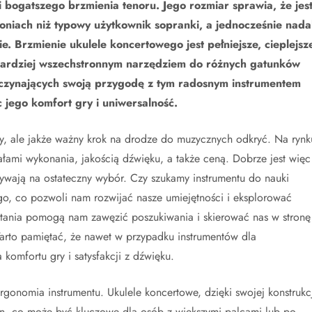
bogatszego brzmienia tenoru. Jego rozmiar sprawia, że jes
łoniach niż typowy użytkownik sopranki, a jednocześnie nada
. Brzmienie ukulele koncertowego jest pełniejsze, cieplejsze
e bardziej wszechstronnym narzędziem do różnych gatunków
czynających swoją przygodę z tym radosnym instrumentem
c jego komfort gry i uniwersalność.
y, ale jakże ważny krok na drodze do muzycznych odkryć. Na rynk
iałami wykonania, jakością dźwięku, a także ceną. Dobrze jest więc
ływają na ostateczny wybór. Czy szukamy instrumentu do nauki
, co pozwoli nam rozwijać nasze umiejętności i eksplorować
ytania pomogą nam zawęzić poszukiwania i skierować nas w stronę
 Warto pamiętać, że nawet w przypadku instrumentów dla
komfortu gry i satysfakcji z dźwięku.
rgonomia instrumentu. Ukulele koncertowe, dzięki swojej konstrukcj
un, co może być kluczowe dla osób z większymi palcami lub po