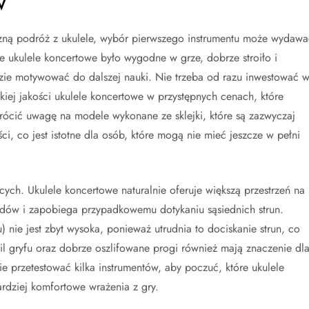
w
zną podróż z ukulele, wybór pierwszego instrumentu może wydawa
ze ukulele koncertowe było wygodne w grze, dobrze stroiło i
zie motywować do dalszej nauki. Nie trzeba od razu inwestować 
kiej jakości ukulele koncertowe w przystępnych cenach, które
rócić uwagę na modele wykonane ze sklejki, które są zazwyczaj
i, co jest istotne dla osób, które mogą nie mieć jeszcze w pełni
cych. Ukulele koncertowe naturalnie oferuje większą przestrzeń na
ordów i zapobiega przypadkowemu dotykaniu sąsiednich strun.
u) nie jest zbyt wysoka, ponieważ utrudnia to dociskanie strun, co
fil gryfu oraz dobrze oszlifowane progi również mają znaczenie dl
 przetestować kilka instrumentów, aby poczuć, które ukulele
ardziej komfortowe wrażenia z gry.