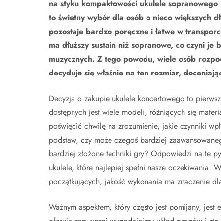
na styku kompaktowości ukulele sopranowego i 
to świetny wybór dla osób o nieco większych d
pozostaje bardzo poręczne i łatwe w transporcie
ma dłuższy sustain niż sopranowe, co czyni j
muzycznych. Z tego powodu, wiele osób rozpo
decyduje się właśnie na ten rozmiar, doceniają
Decyzja o zakupie ukulele koncertowego to pierwsz
dostępnych jest wiele modeli, różniących się mater
poświęcić chwilę na zrozumienie, jakie czynniki wp
podstaw, czy może czegoś bardziej zaawansowanego
bardziej złożone techniki gry? Odpowiedzi na te p
ukulele, które najlepiej spełni nasze oczekiwania.
początkujących, jakość wykonania ma znaczenie dla 
Ważnym aspektem, który często jest pomijany, jest e
oferuje zazwyczaj wygodniejszy układ progów i str