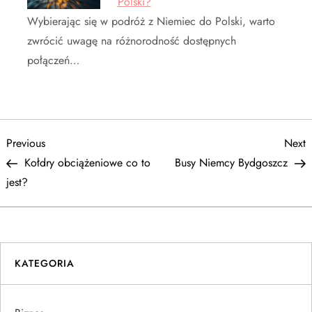
Polski?
Wybierając się w podróż z Niemiec do Polski, warto
zwrócić uwagę na różnorodność dostępnych
połączeń…
N
Previous
N
Previous
Next
Post
P
Kołdry obciążeniowe co to
Busy Niemcy Bydgoszcz
a
jest?
w
i
KATEGORIA
g