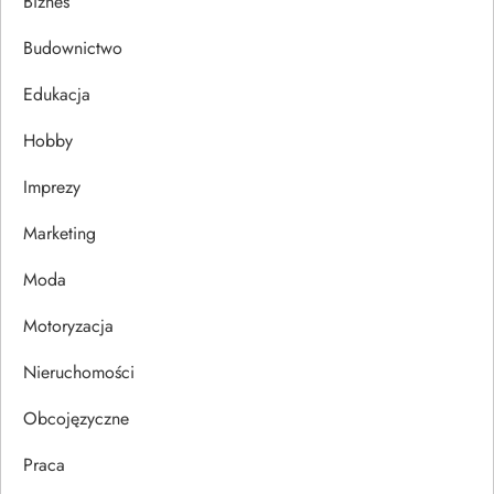
a
Biznes
c
Budownictwo
j
Edukacja
Hobby
a
Imprezy
w
Marketing
p
Moda
i
Motoryzacja
s
Nieruchomości
u
Obcojęzyczne
Praca