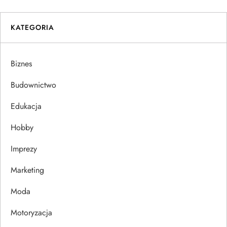
i
KATEGORIA
g
a
Biznes
c
Budownictwo
j
Edukacja
Hobby
a
Imprezy
w
Marketing
p
Moda
i
Motoryzacja