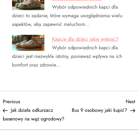
Wybór odpowiednich kapci dla
dzieci to zadanie, które wymaga uwzględnienia wielu
aspektów, aby zapewnić maluchom…
Kapcie dla dzieci jakie wybrać?
Wybór odpowiednich kapci dla
dzieci jest niezwykle istotny, ponieważ wpływa na ich
komfort oraz zdrowie…
N
Previous
N
Previous
Next
Post
P
Jak działa odkurzacz
Bus 9 osobowy jaki kupić?
a
basenowy na wąż ogrodowy?
w