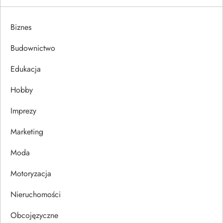
g
a
Biznes
c
Budownictwo
j
Edukacja
Hobby
a
Imprezy
w
Marketing
p
Moda
i
Motoryzacja
s
Nieruchomości
u
Obcojęzyczne