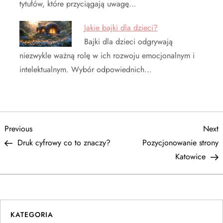
tytułów, które przyciągają uwagę…
Jakie bajki dla dzieci?
Bajki dla dzieci odgrywają
niezwykle ważną rolę w ich rozwoju emocjonalnym i
intelektualnym. Wybór odpowiednich…
N
Previous
N
Previous
Next
Post
P
Druk cyfrowy co to znaczy?
Pozycjonowanie strony
a
Katowice
w
i
KATEGORIA