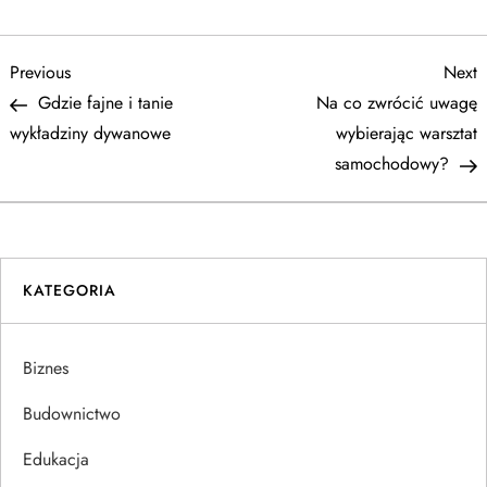
N
Previous
N
Previous
Next
Post
P
Gdzie fajne i tanie
Na co zwrócić uwagę
a
wykładziny dywanowe
wybierając warsztat
samochodowy?
w
i
g
KATEGORIA
a
Biznes
c
Budownictwo
j
Edukacja