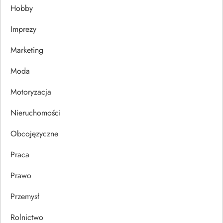
a
Hobby
w
Imprezy
p
Marketing
i
Moda
s
Motoryzacja
u
Nieruchomości
Obcojęzyczne
Praca
Prawo
Przemysł
Rolnictwo