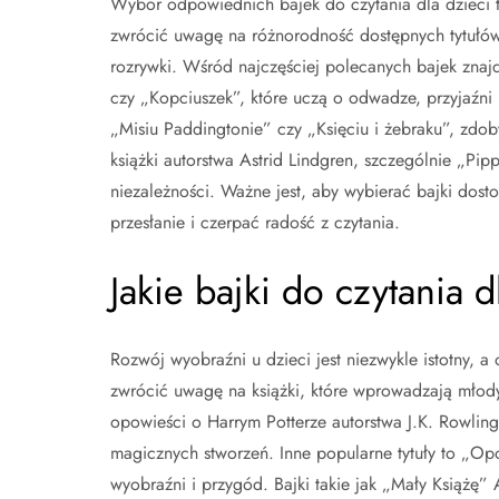
Wybór odpowiednich bajek do czytania dla dzieci t
zwrócić uwagę na różnorodność dostępnych tytułów,
rozrywki. Wśród najczęściej polecanych bajek znajduj
czy „Kopciuszek”, które uczą o odwadze, przyjaźni 
„Misiu Paddingtonie” czy „Księciu i żebraku”, zdo
książki autorstwa Astrid Lindgren, szczególnie „Pip
niezależności. Ważne jest, aby wybierać bajki dos
przesłanie i czerpać radość z czytania.
Jakie bajki do czytania 
Rozwój wyobraźni u dzieci jest niezwykle istotny
zwrócić uwagę na książki, które wprowadzają młody
opowieści o Harrym Potterze autorstwa J.K. Rowlin
magicznych stworzeń. Inne popularne tytuły to „Op
wyobraźni i przygód. Bajki takie jak „Mały Książę” 