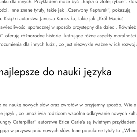
nku dla innych. Przykładem może być „Bajka o złotej rybce”, któr
ci. Inne znane tytuły, takie jak „Czerwony Kapturek”, pokazują
. Książki autorstwa Janusza Korczaka, takie jak „Król Maciuś
rawiedliwości społecznej w sposób przystępny dla dzieci. Również
” oferują różnorodne historie ilustrujące różne aspekty moralności
zrozumienia dla innych ludzi, co jest niezwykle ważne w ich rozwoj
ą najlepsze do nauki języka
ób na naukę nowych słów oraz zwrotów w przyjemny sposób. Wiele
żne języki, co umożliwia rodzicom wspólne odkrywanie nowych kult
Hungry Caterpillar” autorstwa Erica Carle’a są świetnym przykładem
magają w przyswajaniu nowych słów. Inne popularne tytuły to „Wher