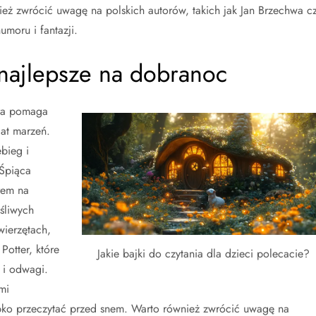
eż zwrócić uwagę na polskich autorów, takich jak Jan Brzechwa c
umoru i fantazji.
ą najlepsze na dobranoc
óra pomaga
iat marzeń.
bieg i
„Śpiąca
rem na
śliwych
wierzętach,
Potter, które
Jakie bajki do czytania dla dzieci polecacie?
i i odwagi.
mi
ko przeczytać przed snem. Warto również zwrócić uwagę na