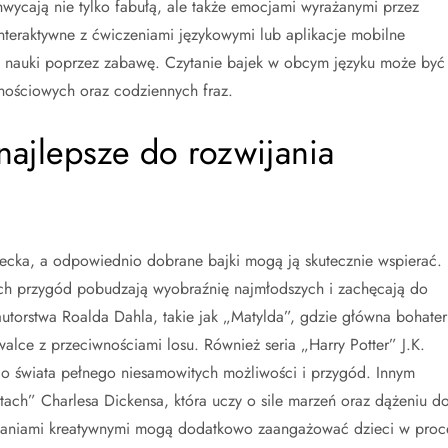
wycają nie tylko fabułą, ale także emocjami wyrażanymi przez
nteraktywne z ćwiczeniami językowymi lub aplikacje mobilne
es nauki poprzez zabawę. Czytanie bajek w obcym języku może być
nościowych oraz codziennych fraz.
 najlepsze do rozwijania
ecka, a odpowiednio dobrane bajki mogą ją skutecznie wspierać.
ych przygód pobudzają wyobraźnię najmłodszych i zachęcają do
utorstwa Roalda Dahla, takie jak „Matylda”, gdzie główna bohater
alce z przeciwnościami losu. Również seria „Harry Potter” J.K.
o świata pełnego niesamowitych możliwości i przygód. Innym
tach” Charlesa Dickensa, która uczy o sile marzeń oraz dążeniu d
 zadaniami kreatywnymi mogą dodatkowo zaangażować dzieci w proc