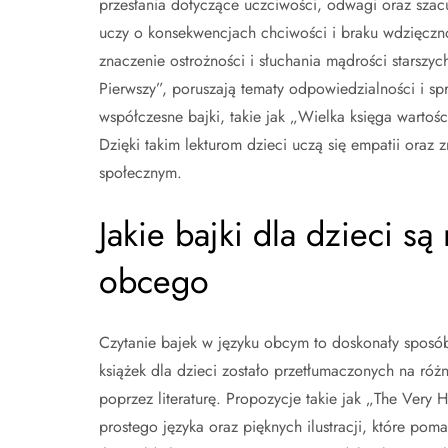
przesłania dotyczące uczciwości, odwagi oraz szacu
uczy o konsekwencjach chciwości i braku wdzięcznoś
znaczenie ostrożności i słuchania mądrości starszych
Pierwszy”, poruszają tematy odpowiedzialności i sp
współczesne bajki, takie jak „Wielka księga wartości
Dzięki takim lekturom dzieci uczą się empatii oraz 
społecznym.
Jakie bajki dla dzieci s
obcego
Czytanie bajek w języku obcym to doskonały spos
książek dla dzieci zostało przetłumaczonych na ró
poprzez literaturę. Propozycje takie jak „The Very 
prostego języka oraz pięknych ilustracji, które po