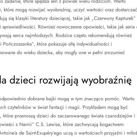
o zadanie, które spędza sen z powiek wielu rodzicom. Warto
 które mogą rozwijać wyobraźnię, uczyć wartości oraz dostarcza
ą się klasyki literatury dziecięcej, takie jak „Czerwony Kapturek”
i sprawiedliwości. Również nowoczesne opowieści, takie jak seria 
bywają serca najmłodszych. Rodzice często rekomendują również
pi Pończoszanka”, która pokazuje siłę indywidualności i
tosowane do wieku dziecka, aby mogły one w pełni zrozumieć
dla dzieci rozwijają wyobraźnię
, a odpowiednio dobrane bajki mogą w tym znacząco pomóc. Warto
ch czytelników w świat fantazji i magii. Przykładem mogą być
g, które przenoszą dzieci do zaczarowanego świata czarodziejów i
owieści z Narnii” C.S. Lewisa, które zachwycają bogactwem
Antoine’a de Saint-Exupéry’ego uczą o wartościach przyjaźni i miłoś