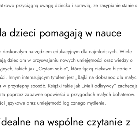
datkowo przyciągną uwagę dziecka i sprawią, że zasypianie stanie s
 dla dzieci pomagają w nauce
kże doskonałym narzędziem edukacyjnym dla najmłodszych. Wiele
ają dzieciom w przyswajaniu nowych umiejętności oraz wiedzy o
nych, takich jak „Czytam sobie”, które łączą ciekawe historie z
ci. Innym interesującym tytułem jest „Bajki na dobranoc dla małyc
 w przystępny sposób. Książki takie jak „Mali odkrywcy” zachęcaj
iata poprzez zabawne opowieści o przygodach małych bohaterów.
ości językowe oraz umiejętność logicznego myślenia.
ą idealne na wspólne czytanie z