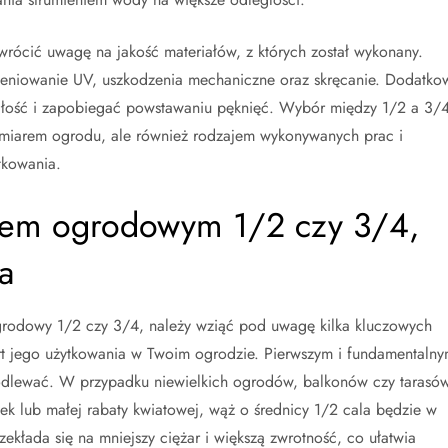
wrócić uwagę na jakość materiałów, z których został wykonany.
ieniowanie UV, uszkodzenia mechaniczne oraz skręcanie. Dodatko
łość i zapobiegać powstawaniu pęknięć. Wybór między 1/2 a 3/
zmiarem ogrodu, ale również rodzajem wykonywanych prac i
tkowania.
żem ogrodowym 1/2 czy 3/4,
a
rodowy 1/2 czy 3/4, należy wziąć pod uwagę kilka kluczowych
rt jego użytkowania w Twoim ogrodzie. Pierwszym i fundamentaln
podlewać. W przypadku niewielkich ogrodów, balkonów czy tarasów
ek lub małej rabaty kwiatowej, wąż o średnicy 1/2 cala będzie w
zekłada się na mniejszy ciężar i większą zwrotność, co ułatwia