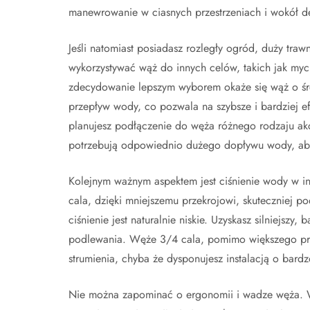
manewrowanie w ciasnych przestrzeniach i wokół del
Jeśli natomiast posiadasz rozległy ogród, duży tra
wykorzystywać wąż do innych celów, takich jak myc
zdecydowanie lepszym wyborem okaże się wąż o śre
przepływ wody, co pozwala na szybsze i bardziej ef
planujesz podłączenie do węża różnego rodzaju akc
potrzebują odpowiednio dużego dopływu wody, aby
Kolejnym ważnym aspektem jest ciśnienie wody w ins
cala, dzięki mniejszemu przekrojowi, skuteczniej p
ciśnienie jest naturalnie niskie. Uzyskasz silniejsz
podlewania. Węże 3/4 cala, pomimo większego prz
strumienia, chyba że dysponujesz instalacją o bar
Nie można zapominać o ergonomii i wadze węża. Wąż