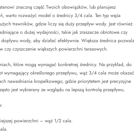
e stanowi znaczną część Twoich obowiązków, lub planujesz
, warto rozważyć model o średnicy 3/4 cala. Ten typ węża
żych trawników, gdzie liczy się duży przepływ wody. Jest również
wadniające o dużej wydajności, takie jak zraszacze obrotowe czy
dopływu wody, aby działać efektywnie. Większa średnica pozwal
 czy czyszczenie większych powierzchni tarasowych.
niach, które mogą wymagać konkretnej średnicy. Na przykład, do
wlot wymagający określonego przepływu, wąż 3/4 cala może okaza
mach nawadniania kropelkowego, gdzie priorytetem jest precyzyjne
zęsto jest wybierany ze względu na lepszą kontrolę przepływu.
e:
ejszej powierzchni – wąż 1/2 cala.
ala.