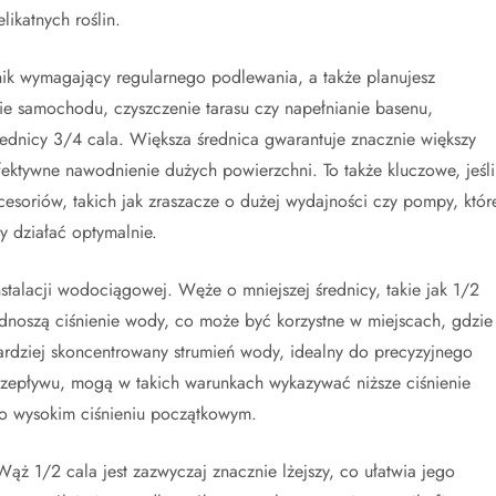
ikatnych roślin.
wnik wymagający regularnego podlewania, a także planujesz
ie samochodu, czyszczenie tarasu czy napełnianie basenu,
dnicy 3/4 cala. Większa średnica gwarantuje znacznie większy
ektywne nawodnienie dużych powierzchni. To także kluczowe, jeśli
esoriów, takich jak zraszacze o dużej wydajności czy pompy, któr
 działać optymalnie.
talacji wodociągowej. Węże o mniejszej średnicy, takie jak 1/2
odnoszą ciśnienie wody, co może być korzystne w miejscach, gdzie
y, bardziej skoncentrowany strumień wody, idealny do precyzyjnego
epływu, mogą w takich warunkach wykazywać niższe ciśnienie
dzo wysokim ciśnieniu początkowym.
 1/2 cala jest zazwyczaj znacznie lżejszy, co ułatwia jego