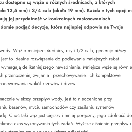
u dostępne są węże o różnych średnicach, z których
koło 12,5 mm) i 3/4 cala (około 19 mm). Każda z tych opcji m
nują jej przydatność w konkretnych zastosowaniach.
adomie podjąć decyzję, która najlepiej odpowie na Twoje
dy. Wąż o mniejszej średnicy, czyli 1/2 cala, generuje niższy
 Jest to idealne rozwiązanie do podlewania mniejszych rabat
 wymagają delikatniejszego nawadniania. Mniejsze węże są równie
 ich przenoszenie, zwijanie i przechowywanie. Ich kompaktowe
s manewrowania wokół krzewów i drzew.
znacznie większy przepływ wody. Jest to nieocenione przy
ianiu basenów, myciu samochodów czy zasilaniu systemów
. Choć taki wąż jest cięższy i mniej poręczny, jego zdolność do
 skraca czas wykonywania tych zadań. Wyższe ciśnienie przepływu
ania strumieniem wody na większe odległości.