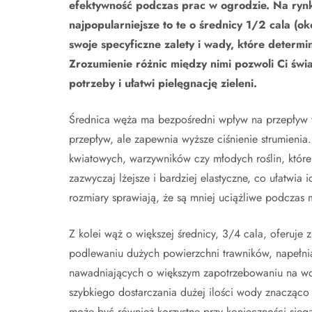
efektywność podczas prac w ogrodzie. Na rynk
najpopularniejsze to te o średnicy 1/2 cala (o
swoje specyficzne zalety i wady, które determi
Zrozumienie różnic między nimi pozwoli Ci świ
potrzeby i ułatwi pielęgnację zieleni.
Średnica węża ma bezpośredni wpływ na przepływ wo
przepływ, ale zapewnia wyższe ciśnienie strumienia.
kwiatowych, warzywników czy młodych roślin, które
zazwyczaj lżejsze i bardziej elastyczne, co ułatwia
rozmiary sprawiają, że są mniej uciążliwe podcza
Z kolei wąż o większej średnicy, 3/4 cala, oferuje 
podlewaniu dużych powierzchni trawników, napełn
nawadniających o większym zapotrzebowaniu na wodę
szybkiego dostarczania dużej ilości wody znacząco
może być również korzystne przy konieczności sięg