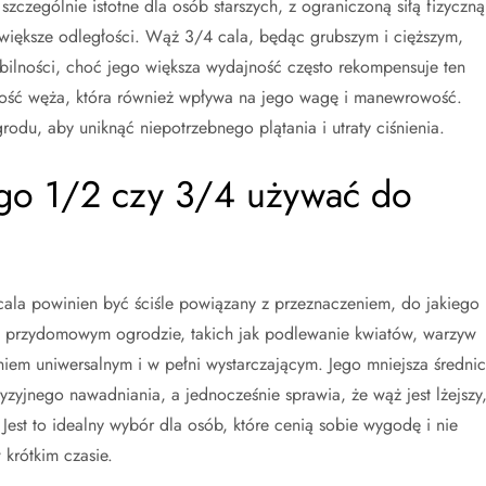
szczególnie istotne dla osób starszych, z ograniczoną siłą fizyczną
a większe odległości. Wąż 3/4 cala, będąc grubszym i cięższym,
ności, choć jego większa wydajność często rekompensuje ten
ść węża, która również wpływa na jego wagę i manewrowość.
u, aby uniknąć niepotrzebnego plątania i utraty ciśnienia.
go 1/2 czy 3/4 używać do
a powinien być ściśle powiązany z przeznaczeniem, do jakiego
w przydomowym ogrodzie, takich jak podlewanie kwiatów, warzyw
aniem uniwersalnym i w pełni wystarczającym. Jego mniejsza średni
zyjnego nawadniania, a jednocześnie sprawia, że wąż jest lżejszy
 Jest to idealny wybór dla osób, które cenią sobie wygodę i nie
 krótkim czasie.