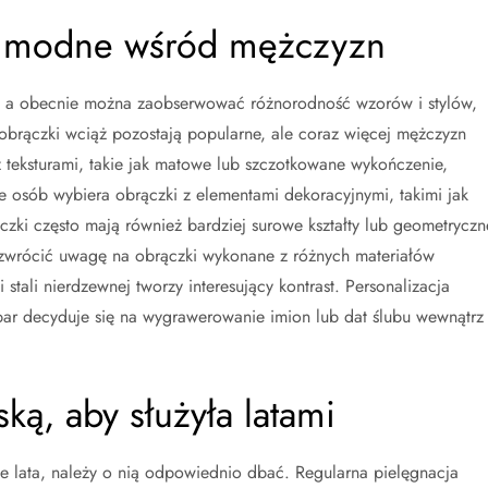
są modne wśród mężczyzn
k, a obecnie można zaobserwować różnorodność wzorów i stylów,
obrączki wciąż pozostają popularne, ale coraz więcej mężczyzn
z teksturami, takie jak matowe lub szczotkowane wykończenie,
e osób wybiera obrączki z elementami dekoracyjnymi, takimi jak
czki często mają również bardziej surowe kształty lub geometryczn
zwrócić uwagę na obrączki wykonane z różnych materiałów
stali nierdzewnej tworzy interesujący kontrast. Personalizacja
 par decyduje się na wygrawerowanie imion lub dat ślubu wewnątrz
ką, aby służyła latami
 lata, należy o nią odpowiednio dbać. Regularna pielęgnacja