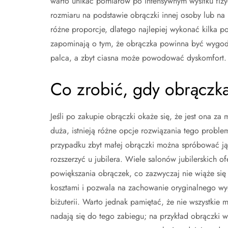
warto unikać pomiarów po intensywnym wysiłku fiz
rozmiaru na podstawie obrączki innej osoby lub na
różne proporcje, dlatego najlepiej wykonać kilka p
zapominają o tym, że obrączka powinna być wygodn
palca, a zbyt ciasna może powodować dyskomfort.
Co zrobić, gdy obrączka
Jeśli po zakupie obrączki okaże się, że jest ona za 
duża, istnieją różne opcje rozwiązania tego probl
przypadku zbyt małej obrączki można spróbować ją 
rozszerzyć u jubilera. Wiele salonów jubilerskich of
powiększania obrączek, co zazwyczaj nie wiąże się
kosztami i pozwala na zachowanie oryginalnego w
biżuterii. Warto jednak pamiętać, że nie wszystkie m
nadają się do tego zabiegu; na przykład obrączki 