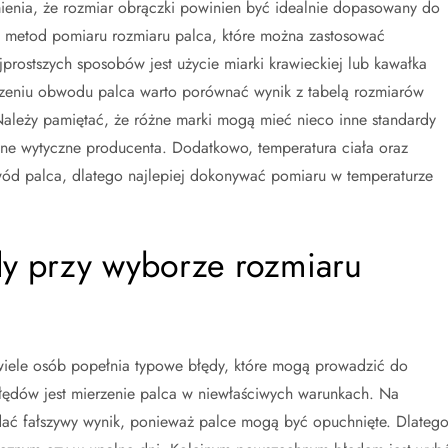
ienia, że rozmiar obrączki powinien być idealnie dopasowany do
lka metod pomiaru rozmiaru palca, które można zastosować
jprostszych sposobów jest użycie miarki krawieckiej lub kawałka
erzeniu obwodu palca warto porównać wynik z tabelą rozmiarów
 Należy pamiętać, że różne marki mogą mieć nieco inne standardy
tne wytyczne producenta. Dodatkowo, temperatura ciała oraz
ód palca, dlatego najlepiej dokonywać pomiaru w temperaturze
ędy przy wyborze rozmiaru
iele osób popełnia typowe błędy, które mogą prowadzić do
łędów jest mierzenie palca w niewłaściwych warunkach. Na
ać fałszywy wynik, ponieważ palce mogą być opuchnięte. Dlateg