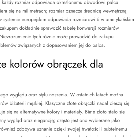
 Z; każdy rozmiar odpowiada określonemu obwodowi palca
iera się na milimetrach; rozmiar oznacza średnicę wewnętrzną
w systemie europejskim odpowiada rozmiarowi 6 w amerykańskim
 zakupem dokładnie sprawdzić tabelę konwersji rozmiarów
 Niezrozumienie tych różnic może prowadzić do zakupu
roblemów związanych z dopasowaniem jej do palca.
ze kolorów obrączek dla
ego wyglądu oraz stylu noszenia. W ostatnich latach można
w biżuterii męskiej. Klasyczne złote obrączki nadal cieszą się
się na alternatywne kolory i materiały. Białe złoto stało się
 wygląd oraz elegancję; często jest ono wybierane jako
 również zdobywa uznanie dzięki swojej trwałości i subtelnemu