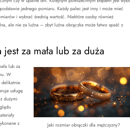
ycznym czy w upalne dni. Kolejnym powszechnym błędem jest wyb
 podstawie jednego pomiaru. Każdy palec jest inny i może mieć
omiarów i wybrać średnią wartość. Niektóre osoby również
a, ale nie za luźna – zbyt luźna obrączka może łatwo spaść z
 jest za mała lub za duża
mała lub za
emu. W
delikatnie
eruje usługę
 z dużymi
yglądu
ateriały
wykonane z
Jaki rozmiar obrączki dla mężczyzny?