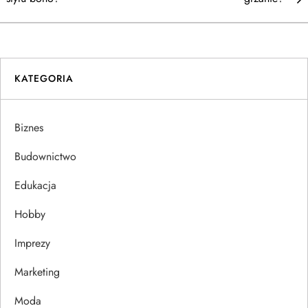
w
i
KATEGORIA
g
a
Biznes
c
Budownictwo
j
Edukacja
Hobby
a
Imprezy
w
Marketing
p
Moda