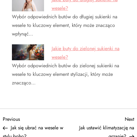
wesele?
Wybór odpowiednich butów do długiej sukienki na
wesele to kluczowy element, który może znacząco
wpłynąć…
Jakie buty do zielonej sukienki na
wesele?
Wybór odpowiednich butów do zielonej sukienki na
wesele to kluczowy element stylizacji, który może
znacząco…
N
Previous
N
Previous
Next
Post
P
Jak się ubrać na wesele w
Jak ustawić klimatyzację na
a
stylu boho?
grzanie?