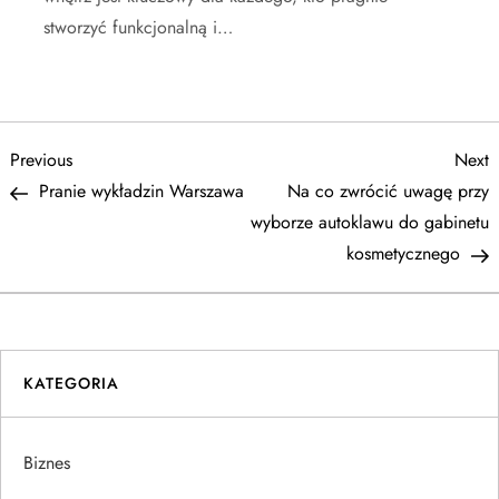
stworzyć funkcjonalną i…
N
Previous
N
Previous
Next
Post
P
Pranie wykładzin Warszawa
Na co zwrócić uwagę przy
a
wyborze autoklawu do gabinetu
kosmetycznego
w
i
g
KATEGORIA
a
Biznes
c