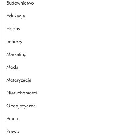
Budownictwo
j
Edukacja
a
Hobby
w
Imprezy
p
Marketing
i
Moda
s
Motoryzacja
u
Nieruchomości
Obcojęzyczne
Praca
Prawo