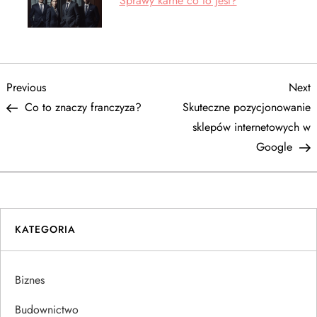
Sprawy karne co to jest?
N
Previous
N
Previous
Next
Post
P
Co to znaczy franczyza?
Skuteczne pozycjonowanie
a
sklepów internetowych w
Google
w
i
g
KATEGORIA
a
Biznes
c
Budownictwo