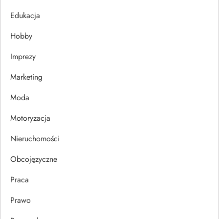
j
Edukacja
a
Hobby
w
Imprezy
p
Marketing
i
Moda
s
Motoryzacja
u
Nieruchomości
Obcojęzyczne
Praca
Prawo