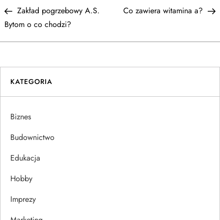
N
Post
P
Zakład pogrzebowy A.S.
Co zawiera witamina a?
a
Bytom o co chodzi?
w
i
KATEGORIA
g
a
Biznes
c
Budownictwo
j
Edukacja
Hobby
a
Imprezy
w
Marketing