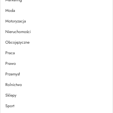
p
Moda
i
Motoryzacja
s
Nieruchomości
u
Obcojęzyczne
Praca
Prawo
Przemysł
Rolnictwo
Sklepy
Sport