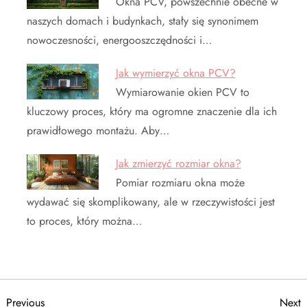
Okna PCV, powszechnie obecne w
naszych domach i budynkach, stały się synonimem
nowoczesności, energooszczędności i…
Jak wymierzyć okna PCV?
Wymiarowanie okien PCV to
kluczowy proces, który ma ogromne znaczenie dla ich
prawidłowego montażu. Aby…
Jak zmierzyć rozmiar okna?
Pomiar rozmiaru okna może
wydawać się skomplikowany, ale w rzeczywistości jest
to proces, który można…
Previous
N
Previous
Next