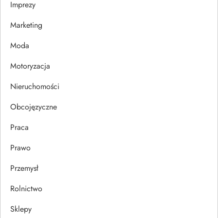
Imprezy
w
Marketing
p
Moda
i
Motoryzacja
s
Nieruchomości
u
Obcojęzyczne
Praca
Prawo
Przemysł
Rolnictwo
Sklepy