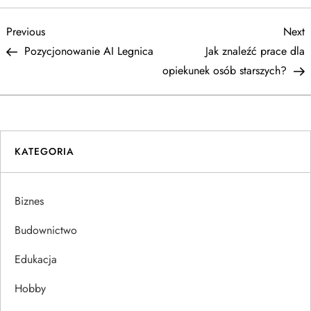
N
Previous
N
Previous
Next
Post
P
Pozycjonowanie AI Legnica
Jak znaleźć prace dla
a
opiekunek osób starszych?
w
i
KATEGORIA
g
a
Biznes
c
Budownictwo
j
Edukacja
Hobby
a