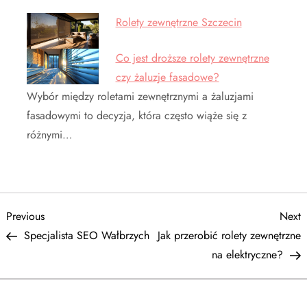
Rolety zewnętrzne Szczecin
Co jest droższe rolety zewnętrzne
czy żaluzje fasadowe?
Wybór między roletami zewnętrznymi a żaluzjami
fasadowymi to decyzja, która często wiąże się z
różnymi…
N
Previous
N
Previous
Next
Post
P
Specjalista SEO Wałbrzych
Jak przerobić rolety zewnętrzne
a
na elektryczne?
w