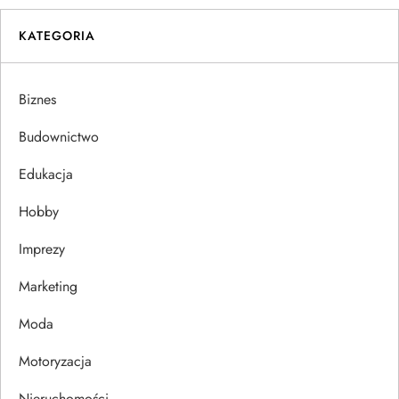
i
KATEGORIA
g
a
Biznes
c
Budownictwo
j
Edukacja
Hobby
a
Imprezy
w
Marketing
p
Moda
i
Motoryzacja
s
Nieruchomości