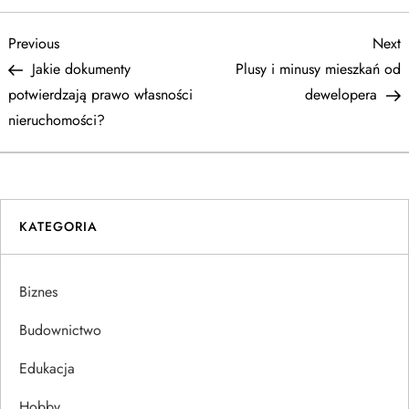
N
Previous
N
Previous
Next
Post
P
Jakie dokumenty
Plusy i minusy mieszkań od
a
potwierdzają prawo własności
dewelopera
nieruchomości?
w
i
g
KATEGORIA
a
Biznes
c
Budownictwo
j
Edukacja
a
Hobby