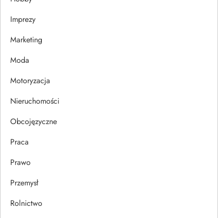
w
Imprezy
p
Marketing
i
Moda
s
Motoryzacja
u
Nieruchomości
Obcojęzyczne
Praca
Prawo
Przemysł
Rolnictwo