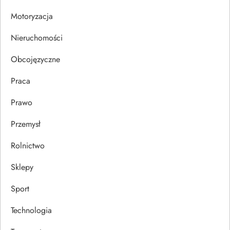
p
Motoryzacja
i
Nieruchomości
s
Obcojęzyczne
u
Praca
Prawo
Przemysł
Rolnictwo
Sklepy
Sport
Technologia