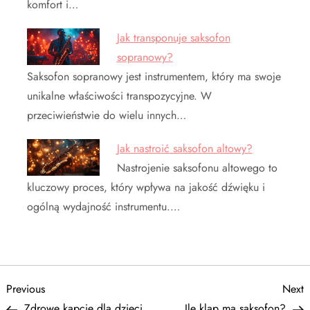
komfort i…
Jak transponuje saksofon
sopranowy?
Saksofon sopranowy jest instrumentem, który ma swoje
unikalne właściwości transpozycyjne. W
przeciwieństwie do wielu innych…
Jak nastroić saksofon altowy?
Nastrojenie saksofonu altowego to
kluczowy proces, który wpływa na jakość dźwięku i
ogólną wydajność instrumentu.…
N
Previous
N
Previous
Next
Post
P
Zdrowe kapcie dla dzieci
Ile klap ma saksofon?