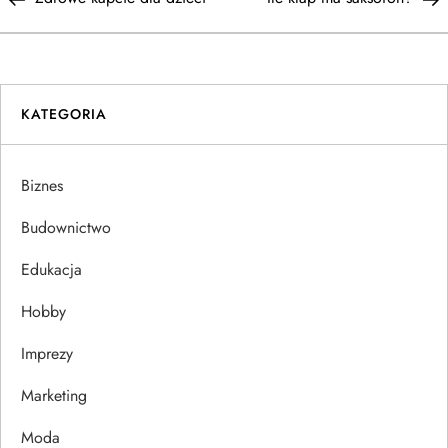
a
w
i
KATEGORIA
g
Biznes
a
Budownictwo
c
Edukacja
j
Hobby
a
Imprezy
w
Marketing
Moda