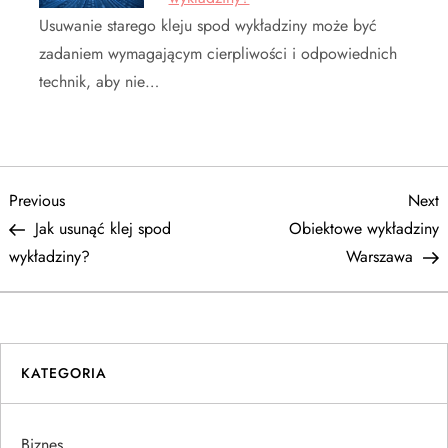
Usuwanie starego kleju spod wykładziny może być
zadaniem wymagającym cierpliwości i odpowiednich
technik, aby nie…
N
Previous
N
Previous
Next
Post
P
Jak usunąć klej spod
Obiektowe wykładziny
a
wykładziny?
Warszawa
w
i
KATEGORIA
g
a
Biznes