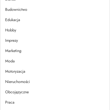
c
Budownictwo
j
Edukacja
Hobby
a
Imprezy
w
Marketing
p
Moda
i
Motoryzacja
s
Nieruchomości
u
Obcojęzyczne
Praca