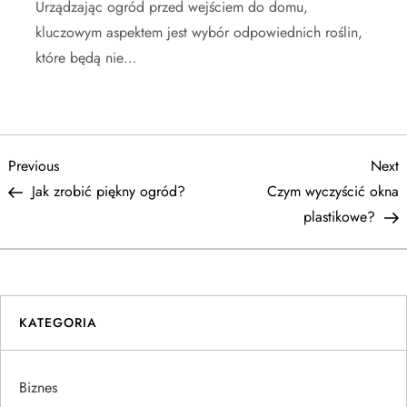
Urządzając ogród przed wejściem do domu,
kluczowym aspektem jest wybór odpowiednich roślin,
które będą nie…
N
Previous
N
Previous
Next
Post
P
Jak zrobić piękny ogród?
Czym wyczyścić okna
a
plastikowe?
w
i
KATEGORIA
g
a
Biznes