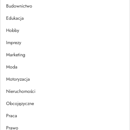
c
Budownictwo
j
Edukacja
Hobby
a
Imprezy
w
Marketing
p
Moda
i
Motoryzacja
s
Nieruchomości
u
Obcojęzyczne
Praca
Prawo