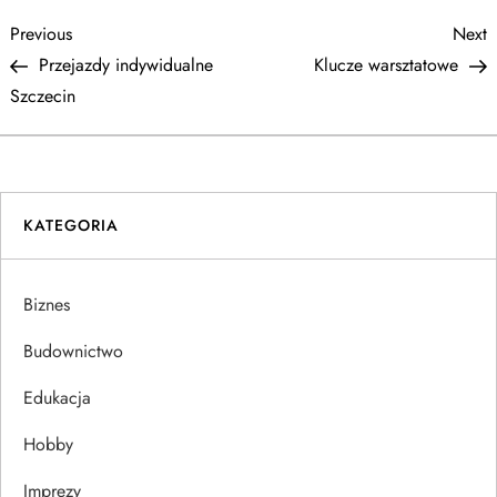
N
Previous
N
Previous
Next
Post
P
Przejazdy indywidualne
Klucze warsztatowe
a
Szczecin
w
i
KATEGORIA
g
a
Biznes
c
Budownictwo
j
Edukacja
Hobby
a
Imprezy