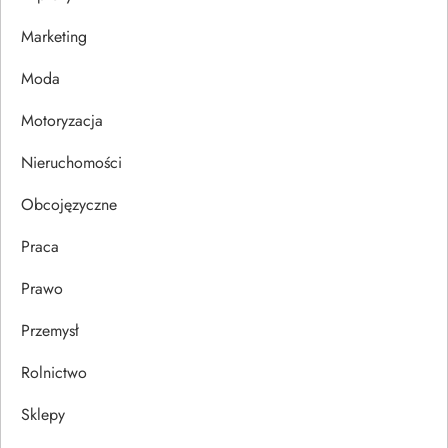
w
Marketing
p
Moda
i
Motoryzacja
s
Nieruchomości
u
Obcojęzyczne
Praca
Prawo
Przemysł
Rolnictwo
Sklepy