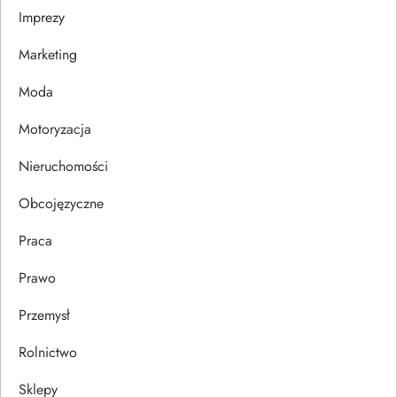
a
Imprezy
w
Marketing
p
Moda
Motoryzacja
i
Nieruchomości
s
Obcojęzyczne
u
Praca
Prawo
Przemysł
Rolnictwo
Sklepy