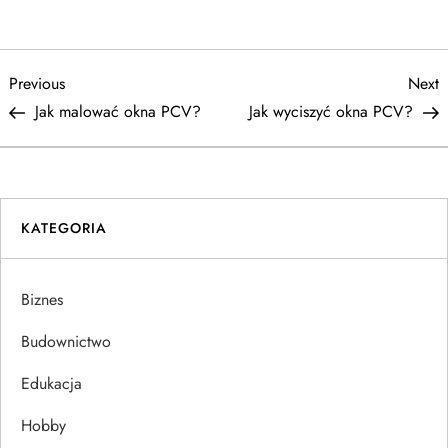
N
Previous
N
Previous
Next
Post
P
Jak malować okna PCV?
Jak wyciszyć okna PCV?
a
w
i
KATEGORIA
g
Biznes
a
Budownictwo
c
Edukacja
j
Hobby