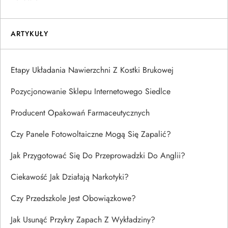
ARTYKUŁY
Etapy Układania Nawierzchni Z Kostki Brukowej
Pozycjonowanie Sklepu Internetowego Siedlce
Producent Opakowań Farmaceutycznych
Czy Panele Fotowoltaiczne Mogą Się Zapalić?
Jak Przygotować Się Do Przeprowadzki Do Anglii?
Ciekawość Jak Działają Narkotyki?
Czy Przedszkole Jest Obowiązkowe?
Jak Usunąć Przykry Zapach Z Wykładziny?