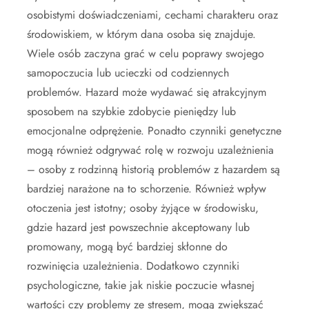
osobistymi doświadczeniami, cechami charakteru oraz
środowiskiem, w którym dana osoba się znajduje.
Wiele osób zaczyna grać w celu poprawy swojego
samopoczucia lub ucieczki od codziennych
problemów. Hazard może wydawać się atrakcyjnym
sposobem na szybkie zdobycie pieniędzy lub
emocjonalne odprężenie. Ponadto czynniki genetyczne
mogą również odgrywać rolę w rozwoju uzależnienia
– osoby z rodzinną historią problemów z hazardem są
bardziej narażone na to schorzenie. Również wpływ
otoczenia jest istotny; osoby żyjące w środowisku,
gdzie hazard jest powszechnie akceptowany lub
promowany, mogą być bardziej skłonne do
rozwinięcia uzależnienia. Dodatkowo czynniki
psychologiczne, takie jak niskie poczucie własnej
wartości czy problemy ze stresem, mogą zwiększać