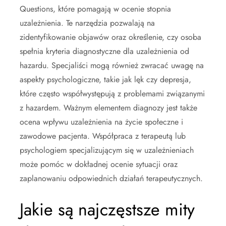
Questions, które pomagają w ocenie stopnia
uzależnienia. Te narzędzia pozwalają na
zidentyfikowanie objawów oraz określenie, czy osoba
spełnia kryteria diagnostyczne dla uzależnienia od
hazardu. Specjaliści mogą również zwracać uwagę na
aspekty psychologiczne, takie jak lęk czy depresja,
które często współwystępują z problemami związanymi
z hazardem. Ważnym elementem diagnozy jest także
ocena wpływu uzależnienia na życie społeczne i
zawodowe pacjenta. Współpraca z terapeutą lub
psychologiem specjalizującym się w uzależnieniach
może pomóc w dokładnej ocenie sytuacji oraz
zaplanowaniu odpowiednich działań terapeutycznych.
Jakie są najczęstsze mity