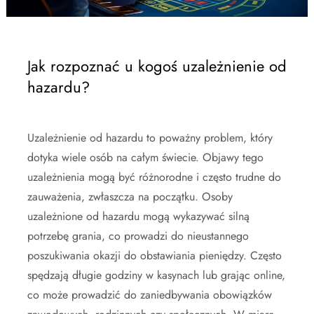
Jak rozpoznać u kogoś uzależnienie od
hazardu?
Uzależnienie od hazardu to poważny problem, który
dotyka wiele osób na całym świecie. Objawy tego
uzależnienia mogą być różnorodne i często trudne do
zauważenia, zwłaszcza na początku. Osoby
uzależnione od hazardu mogą wykazywać silną
potrzebę grania, co prowadzi do nieustannego
poszukiwania okazji do obstawiania pieniędzy. Często
spędzają długie godziny w kasynach lub grając online,
co może prowadzić do zaniedbywania obowiązków