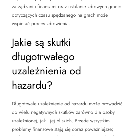
zarządzaniu finansami oraz ustalanie zdrowych granic
dotyczących czasu spędzanego na grach może
wspierać proces zdrowienia.
Jakie są skutki
długotrwałego
uzależnienia od
hazardu?
Długotrwałe uzależnienie od hazardu może prowadzić
do wielu negatywnych skutków zarówno dla osoby
uzależnionej, jak i jej bliskich. Przede wszystkim
problemy finansowe stają się coraz poważniejsze;