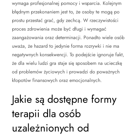
wymaga profesjonalnej pomocy i wsparcia. Kolejnym
błędnym przekonaniem jest to, że osoby te mogą po
prostu przestać grać, gdy zechcą. W rzeczywistości
proces zdrowienia może być długi i wymagać
zaangażowania oraz determinacji. Ponadto wiele osób
uważa, że hazard to jedynie forma rozrywki i nie ma
negatywnych konsekwencji. To podejście ignoruje fakt,
że dla wielu ludzi gra staje się sposobem na ucieczkę
od problemów życiowych i prowadzi do poważnych
kłopotów finansowych oraz emocjonalnych.
Jakie są dostępne formy
terapii dla osób
uzależnionych od