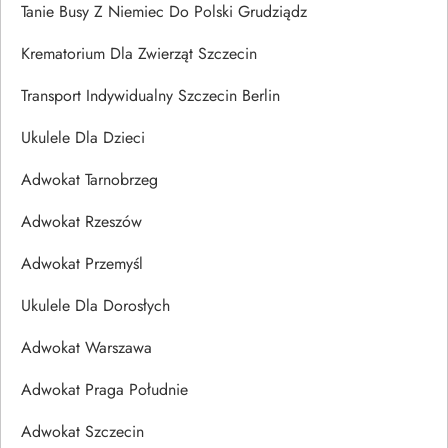
Tanie Busy Z Niemiec Do Polski Grudziądz
Krematorium Dla Zwierząt Szczecin
Transport Indywidualny Szczecin Berlin
Ukulele Dla Dzieci
Adwokat Tarnobrzeg
Adwokat Rzeszów
Adwokat Przemyśl
Ukulele Dla Dorosłych
Adwokat Warszawa
Adwokat Praga Południe
Adwokat Szczecin