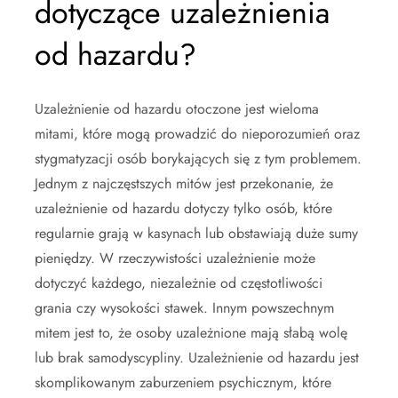
dotyczące uzależnienia
od hazardu?
Uzależnienie od hazardu otoczone jest wieloma
mitami, które mogą prowadzić do nieporozumień oraz
stygmatyzacji osób borykających się z tym problemem.
Jednym z najczęstszych mitów jest przekonanie, że
uzależnienie od hazardu dotyczy tylko osób, które
regularnie grają w kasynach lub obstawiają duże sumy
pieniędzy. W rzeczywistości uzależnienie może
dotyczyć każdego, niezależnie od częstotliwości
grania czy wysokości stawek. Innym powszechnym
mitem jest to, że osoby uzależnione mają słabą wolę
lub brak samodyscypliny. Uzależnienie od hazardu jest
skomplikowanym zaburzeniem psychicznym, które