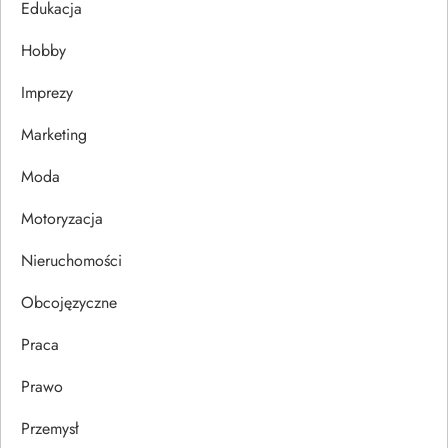
j
Edukacja
Hobby
a
Imprezy
w
Marketing
p
Moda
i
Motoryzacja
s
Nieruchomości
u
Obcojęzyczne
Praca
Prawo
Przemysł