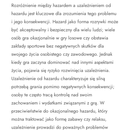
Rozróżnienie między hazardem a uzależnieniem od
hazardu jest kluczowe dla zrozumienia tego problemu
i jego konsekwencji. Hazard jako forma rozrywki może
być akceptowalny i bezpieczny dla wielu ludzi; wiele
osób gra okazjonalnie w gry losowe czy obstawia
zakłady sportowe bez negatywnych skutków dla
swojego życia osobistego czy zawodowego. Jednak
kiedy gra zaczyna dominować nad innymi aspektami
życia, pojawia się ryzyko rozwinięcia uzależnienia.
Uzależnienie od hazardu charakteryzuje się silną
potrzebą grania pomimo negatywnych konsekwencji;
osoby te często tracą kontrolę nad swoim
zachowaniem i wydatkami związanymi z grą. W
przeciwieństwie do okazjonalnego hazardu, który
można traktować jako formę zabawy czy relaksu,
uzależnienie prowadzi do poważnych problemów