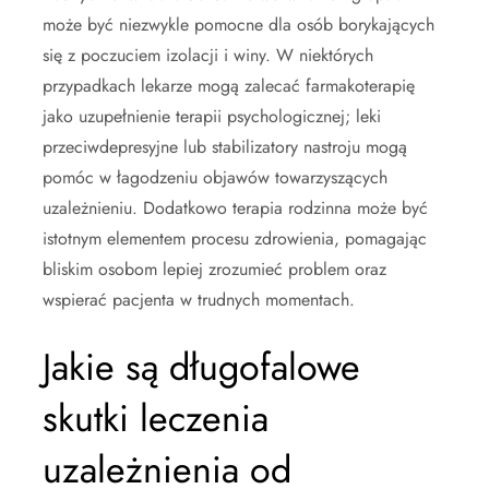
może być niezwykle pomocne dla osób borykających
się z poczuciem izolacji i winy. W niektórych
przypadkach lekarze mogą zalecać farmakoterapię
jako uzupełnienie terapii psychologicznej; leki
przeciwdepresyjne lub stabilizatory nastroju mogą
pomóc w łagodzeniu objawów towarzyszących
uzależnieniu. Dodatkowo terapia rodzinna może być
istotnym elementem procesu zdrowienia, pomagając
bliskim osobom lepiej zrozumieć problem oraz
wspierać pacjenta w trudnych momentach.
Jakie są długofalowe
skutki leczenia
uzależnienia od