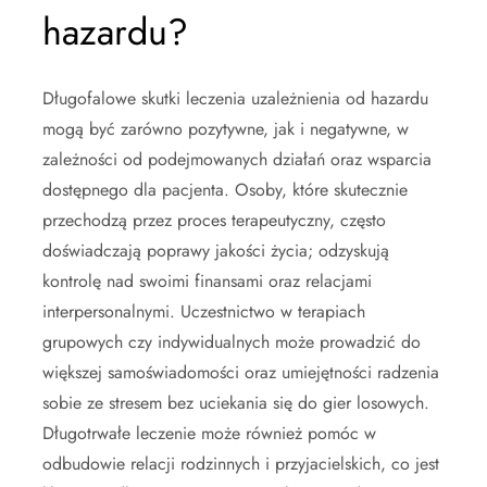
hazardu?
Długofalowe skutki leczenia uzależnienia od hazardu
mogą być zarówno pozytywne, jak i negatywne, w
zależności od podejmowanych działań oraz wsparcia
dostępnego dla pacjenta. Osoby, które skutecznie
przechodzą przez proces terapeutyczny, często
doświadczają poprawy jakości życia; odzyskują
kontrolę nad swoimi finansami oraz relacjami
interpersonalnymi. Uczestnictwo w terapiach
grupowych czy indywidualnych może prowadzić do
większej samoświadomości oraz umiejętności radzenia
sobie ze stresem bez uciekania się do gier losowych.
Długotrwałe leczenie może również pomóc w
odbudowie relacji rodzinnych i przyjacielskich, co jest