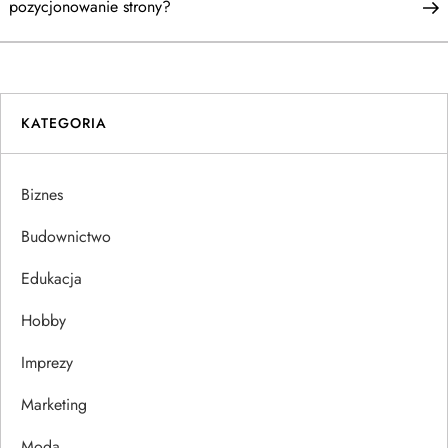
a
pozycjonowanie strony?
w
i
KATEGORIA
g
a
Biznes
c
Budownictwo
j
Edukacja
Hobby
a
Imprezy
w
Marketing
p
Moda