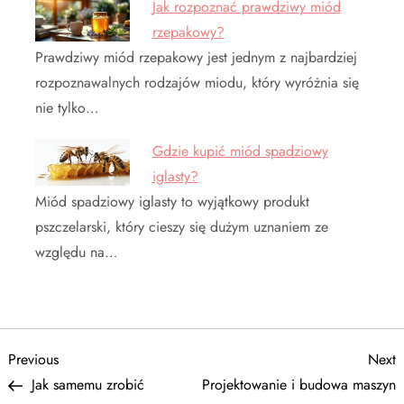
Jak rozpoznać prawdziwy miód
rzepakowy?
Prawdziwy miód rzepakowy jest jednym z najbardziej
rozpoznawalnych rodzajów miodu, który wyróżnia się
nie tylko…
Gdzie kupić miód spadziowy
iglasty?
Miód spadziowy iglasty to wyjątkowy produkt
pszczelarski, który cieszy się dużym uznaniem ze
względu na…
N
Previous
N
Previous
Next
Post
P
Jak samemu zrobić
Projektowanie i budowa maszyn